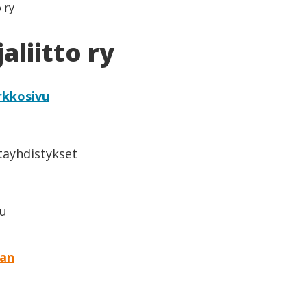
o ry
aliitto ry
rkkosivu
ntayhdistykset
lu
aan