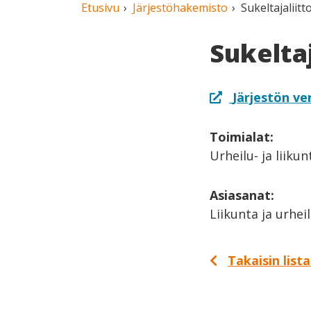
Etusivu
Järjestöhakemisto
Sukeltajaliitt
Sukeltaj
Järjestön ve
Toimialat:
Urheilu- ja liiku
Asiasanat:
Liikunta ja urhei
Takaisin list