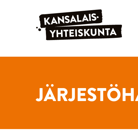
Siirry sisältöön
JÄRJESTÖH