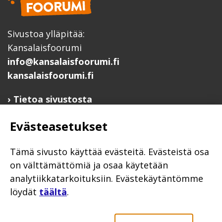
Sivustoa ylläpitää:
Kansalaisfoorumi
info@kansalaisfoorumi.fi
kansalaisfoorumi.fi
Tietoa sivustosta
Hyödyllisiä linkkejä
Evästeasetukset
Ilmoita järjestösi järjestöhakemistoon
Järjestötietäjä-testi
Tämä sivusto käyttää evästeitä. Evästeistä osa
Anna palautetta
on välttämättömiä ja osaa käytetään
analytiikkatarkoituksiin. Evästekäytäntömme
Saavutettavuusseloste
löydät
täältä
.
Evästekäytännöt
Civil Society