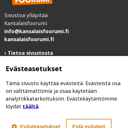
Sivustoa ylläpitää:
Kansalaisfoorumi
info@kansalaisfoorumi.fi
kansalaisfoorumi.fi
Tietoa sivustosta
Hyödyllisiä linkkejä
Evästeasetukset
Ilmoita järjestösi järjestöhakemistoon
Järjestötietäjä-testi
Tämä sivusto käyttää evästeitä. Evästeistä osa
Anna palautetta
on välttämättömiä ja osaa käytetään
analytiikkatarkoituksiin. Evästekäytäntömme
Saavutettavuusseloste
löydät
täältä
.
Evästekäytännöt
Civil Society
Evästeasetukset
Estä evästeet