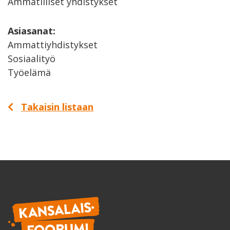
Ammatilliset yhdistykset
Asiasanat:
Ammattiyhdistykset
Sosiaalityö
Työelämä
Takaisin listaan