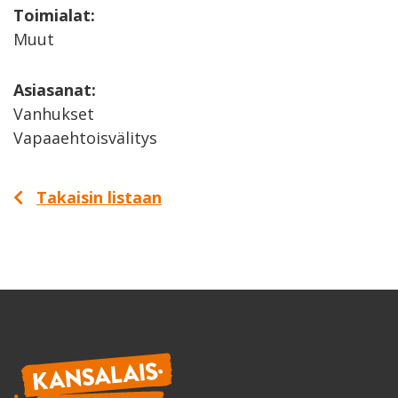
Toimialat:
Muut
Asiasanat:
Vanhukset
Vapaaehtoisvälitys
Takaisin listaan