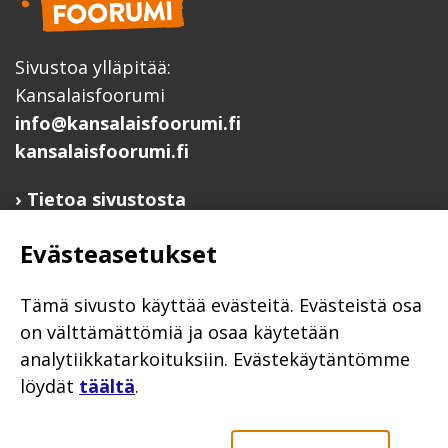
Sivustoa ylläpitää:
Kansalaisfoorumi
info@kansalaisfoorumi.fi
kansalaisfoorumi.fi
Tietoa sivustosta
Hyödyllisiä linkkejä
Evästeasetukset
Ilmoita järjestösi järjestöhakemistoon
Järjestötietäjä-testi
Tämä sivusto käyttää evästeitä. Evästeistä osa
Anna palautetta
on välttämättömiä ja osaa käytetään
analytiikkatarkoituksiin. Evästekäytäntömme
Saavutettavuusseloste
löydät
täältä
.
Evästekäytännöt
Civil Society