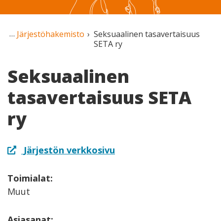
Järjestöhakemisto
Seksuaalinen tasavertaisuus
SETA ry
Seksuaalinen
tasavertaisuus SETA
ry
Järjestön verkkosivu
Toimialat:
Muut
Asiasanat: