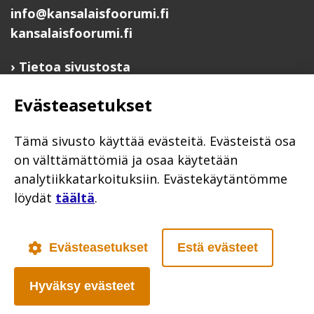
info@kansalaisfoorumi.fi
kansalaisfoorumi.fi
Tietoa sivustosta
Hyödyllisiä linkkejä
Evästeasetukset
Ilmoita järjestösi järjestöhakemistoon
Järjestötietäjä-testi
Tämä sivusto käyttää evästeitä. Evästeistä osa
Anna palautetta
on välttämättömiä ja osaa käytetään
analytiikkatarkoituksiin. Evästekäytäntömme
Saavutettavuusseloste
löydät
täältä
.
Evästekäytännöt
Civil Society
Evästeasetukset
Estä evästeet
Hyväksy evästeet
Poutapilvi web design