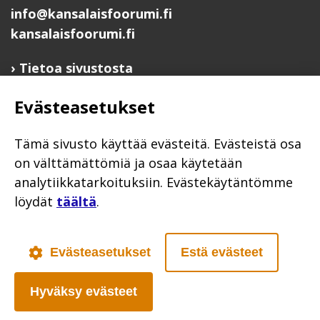
info@kansalaisfoorumi.fi
kansalaisfoorumi.fi
Tietoa sivustosta
Hyödyllisiä linkkejä
Evästeasetukset
Ilmoita järjestösi järjestöhakemistoon
Järjestötietäjä-testi
Tämä sivusto käyttää evästeitä. Evästeistä osa
Anna palautetta
on välttämättömiä ja osaa käytetään
analytiikkatarkoituksiin. Evästekäytäntömme
Saavutettavuusseloste
löydät
täältä
.
Evästekäytännöt
Civil Society
Evästeasetukset
Estä evästeet
Hyväksy evästeet
Poutapilvi web design