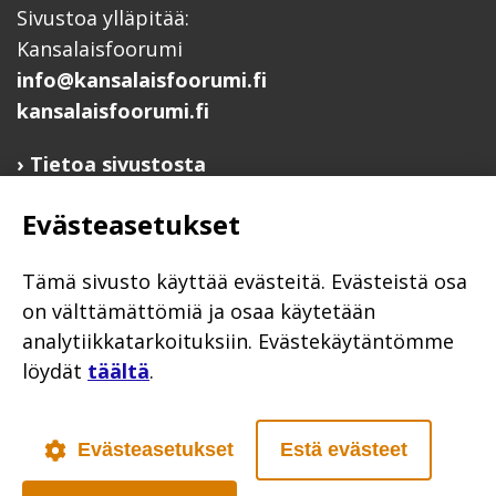
Sivustoa ylläpitää:
Kansalaisfoorumi
info@kansalaisfoorumi.fi
kansalaisfoorumi.fi
Tietoa sivustosta
Hyödyllisiä linkkejä
Evästeasetukset
Ilmoita järjestösi järjestöhakemistoon
Järjestötietäjä-testi
Tämä sivusto käyttää evästeitä. Evästeistä osa
Anna palautetta
on välttämättömiä ja osaa käytetään
analytiikkatarkoituksiin. Evästekäytäntömme
Saavutettavuusseloste
löydät
täältä
.
Evästekäytännöt
Civil Society
Evästeasetukset
Estä evästeet