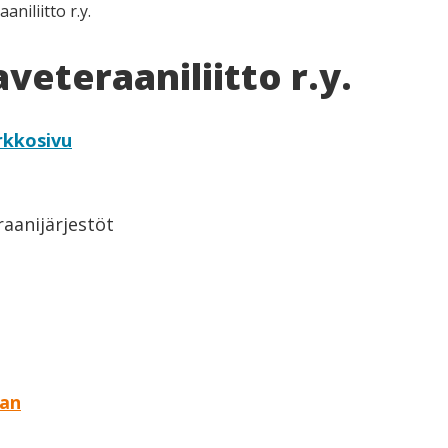
niliitto r.y.
veteraaniliitto r.y.
rkkosivu
eraanijärjestöt
aan