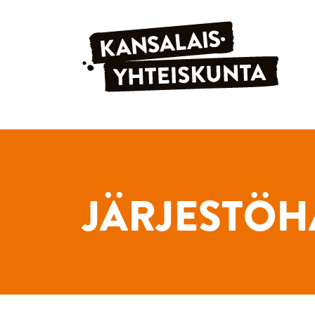
Siirry sisältöön
JÄRJESTÖH