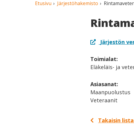
Etusivu
Järjestöhakemisto
Rintamaveteraa
Rintama
Järjestön ve
Toimialat:
Eläkeläis- ja vet
Asiasanat:
Maanpuolustus
Veteraanit
Takaisin list