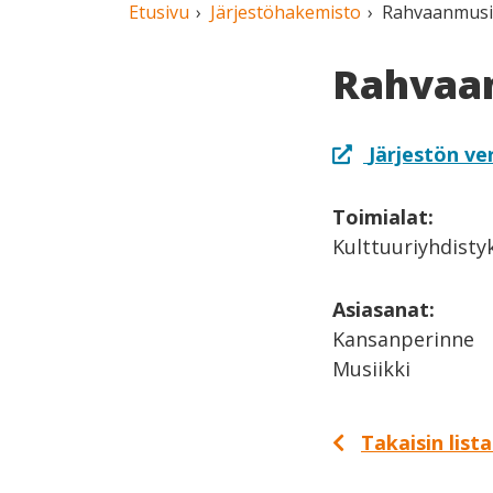
Etusivu
Järjestöhakemisto
Rahvaanmusii
Rahvaan
Järjestön ve
Toimialat:
Kulttuuriyhdisty
Asiasanat:
Kansanperinne
Musiikki
Takaisin list