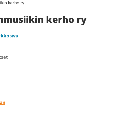
kin kerho ry
musiikin kerho ry
rkkosivu
kset
aan