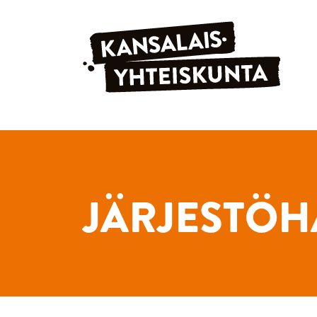
Siirry sisältöön
JÄRJESTÖH