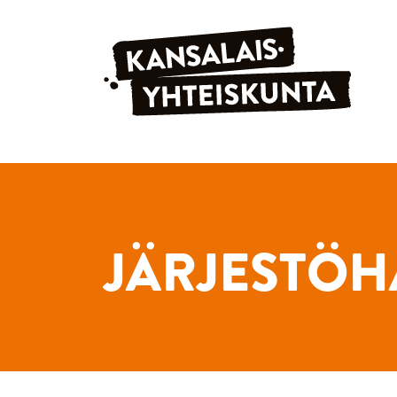
Siirry sisältöön
JÄRJESTÖH