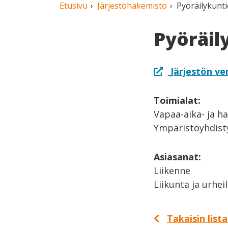
Etusivu
Järjestöhakemisto
Pyöräilykunti
Pyöräil
Järjestön ve
Toimialat:
Vapaa-aika- ja h
Ympäristöyhdist
Asiasanat:
Liikenne
Liikunta ja urhei
Takaisin list