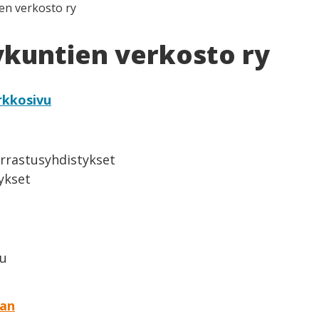
en verkosto ry
ykuntien verkosto ry
rkkosivu
arrastusyhdistykset
ykset
lu
aan