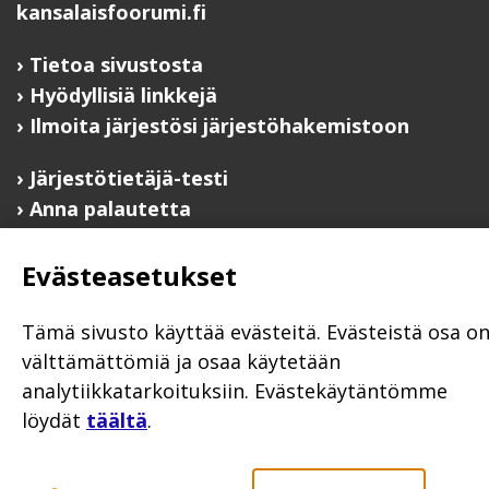
kansalaisfoorumi.fi
Tietoa sivustosta
Hyödyllisiä linkkejä
Ilmoita järjestösi järjestöhakemistoon
Järjestötietäjä-testi
Anna palautetta
Saavutettavuusseloste
Evästekäytännöt
Evästeasetukset
Civil Society
Tämä sivusto käyttää evästeitä. Evästeistä osa o
välttämättömiä ja osaa käytetään
analytiikkatarkoituksiin. Evästekäytäntömme
löydät
täältä
.
Poutapilvi web design