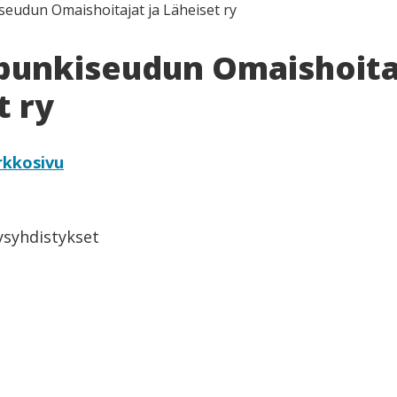
eudun Omaishoitajat ja Läheiset ry
unkiseudun Omaishoitaj
t ry
rkkosivu
eysyhdistykset