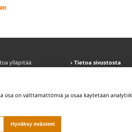
aan
toa ylläpitää:
Tietoa sivustosta
alaisfoorumi
Hyödyllisiä linkkejä
@kansalaisfoorumi.fi
Ilmoita järjestösi
laisfoorumi.fi
järjestöhakemistoon
tä osa on välttämättömiä ja osaa käytetään analyti
Hyväksy evästeet