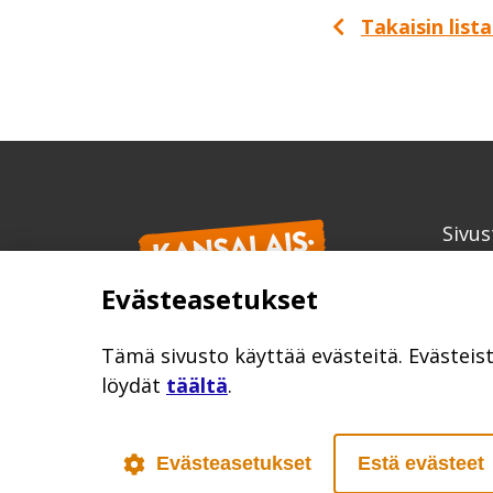
Takaisin list
Sivus
Kans
Evästeasetukset
info
kansa
Tämä sivusto käyttää evästeitä. Evästeis
löydät
täältä
.
Evästeasetukset
Estä evästeet