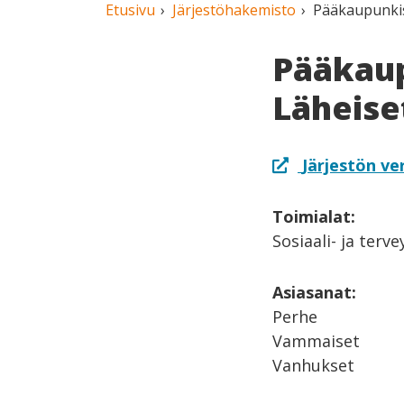
Etusivu
Järjestöhakemisto
Pääkaupunkis
Pääkaup
Läheise
Järjestön ve
Toimialat:
Sosiaali- ja terv
Asiasanat:
Perhe
Vammaiset
Vanhukset