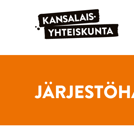
Siirry sisältöön
JÄRJESTÖH