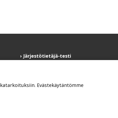
Järjestötietäjä-testi
Anna palautetta
Saavutettavuusseloste
Evästekäytännöt
ikkatarkoituksiin. Evästekäytäntömme
Civil Society