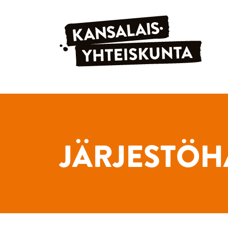
Siirry sisältöön
JÄRJESTÖH