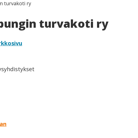
 turvakoti ry
ungin turvakoti ry
rkkosivu
eysyhdistykset
aan