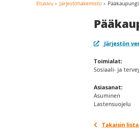
Etusivu
Järjestöhakemisto
Pääkaupungin
Pääkaup
Järjestön ve
Toimialat:
Sosiaali- ja terv
Asiasanat:
Asuminen
Lastensuojelu
Takaisin list