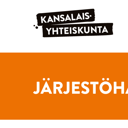
Siirry sisältöön
JÄRJESTÖH