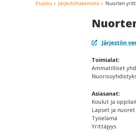
Etusivu
Järjestöhakemisto
Nuorten yritt
Nuorten
Järjestön ve
Toimialat:
Ammatilliset yhd
Nuorisoyhdistykse
Asiasanat:
Koulut ja oppila
Lapset ja nuoret
Työelämä
Yrittäjyys