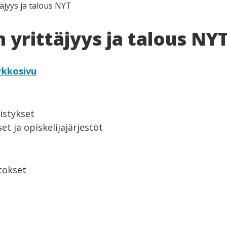
äjyys ja talous NYT
 yrittäjyys ja talous NY
rkkosivu
istykset
t ja opiskelijajärjestöt
itokset