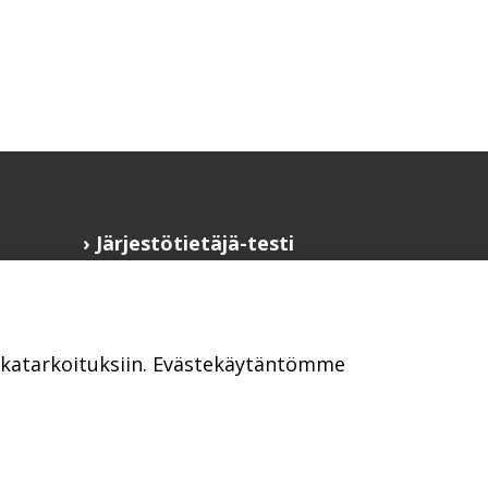
Järjestötietäjä-testi
Anna palautetta
Saavutettavuusseloste
Evästekäytännöt
ikkatarkoituksiin. Evästekäytäntömme
Civil Society