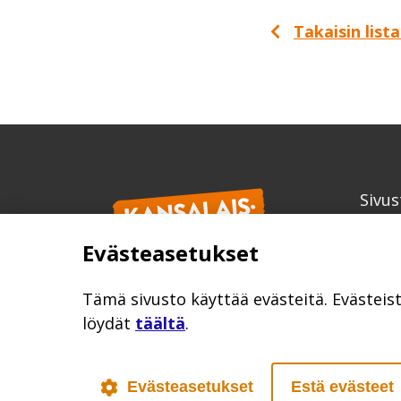
Takaisin list
Sivus
Kans
Evästeasetukset
info
kansa
Tämä sivusto käyttää evästeitä. Evästeis
löydät
täältä
.
Evästeasetukset
Estä evästeet