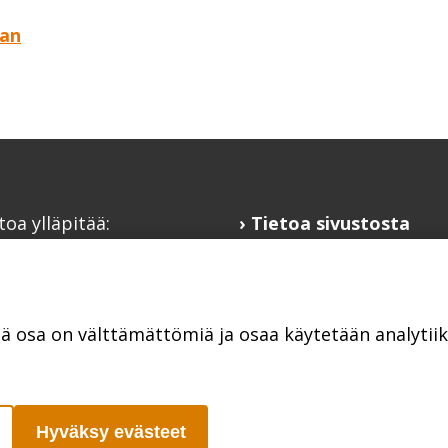
aan
toa ylläpitää:
Tietoa sivustosta
alaisfoorumi
Hyödyllisiä linkkejä
@kansalaisfoorumi.fi
Ilmoita järjestösi
laisfoorumi.fi
järjestöhakemistoon
tä osa on välttämättömiä ja osaa käytetään analyti
Hyväksy evästeet