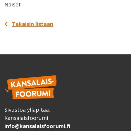
Naiset
Takaisin listaan
Sivustoa ylläpitää:
Kansalaisfoorumi
info@kansalaisfoorumi.fi