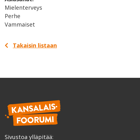
Mielenterveys
Perhe
Vammaiset
Takaisin listaan
Sivustoa ylläpitää: