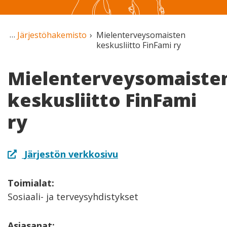
Järjestöhakemisto
Mielenterveysomaisten
keskusliitto FinFami ry
Mielenterveysomaiste
keskusliitto FinFami
ry
Järjestön verkkosivu
Toimialat:
Sosiaali- ja terveysyhdistykset
Asiasanat: