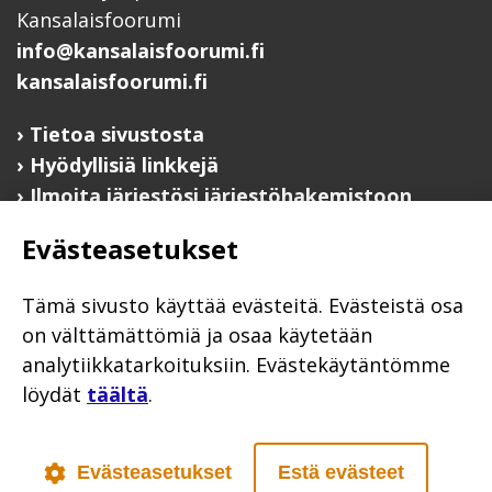
Kansalaisfoorumi
info@kansalaisfoorumi.fi
kansalaisfoorumi.fi
Tietoa sivustosta
Hyödyllisiä linkkejä
Ilmoita järjestösi järjestöhakemistoon
Evästeasetukset
Järjestötietäjä-testi
Anna palautetta
Tämä sivusto käyttää evästeitä. Evästeistä osa
Saavutettavuusseloste
on välttämättömiä ja osaa käytetään
Evästekäytännöt
analytiikkatarkoituksiin. Evästekäytäntömme
Civil Society
löydät
täältä
.
Evästeasetukset
Estä evästeet