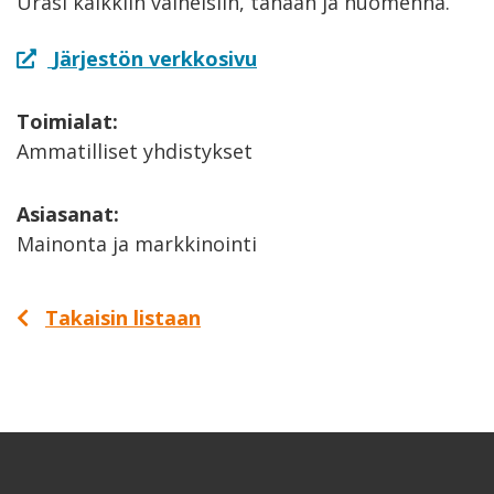
Urasi kaikkiin vaiheisiin, tänään ja huomenna.
Järjestön verkkosivu
Toimialat:
Ammatilliset yhdistykset
Asiasanat:
Mainonta ja markkinointi
Takaisin listaan