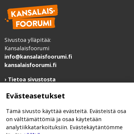
Sivustoa ylläpitää:
Kansalaisfoorumi
info@kansalaisfoorumi.fi
kansalaisfoorumi.fi
Tietoa sivustosta
Hyödyllisiä linkkejä
Evästeasetukset
Ilmoita järjestösi järjestöhakemistoon
Järjestötietäjä-testi
Tämä sivusto käyttää evästeitä. Evästeistä osa
Anna palautetta
on välttämättömiä ja osaa käytetään
analytiikkatarkoituksiin. Evästekäytäntömme
Saavutettavuusseloste