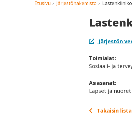
Etusivu
Järjestöhakemisto
Lastenklinik
Lastenk
Järjestön ve
Toimialat:
Sosiaali- ja terv
Asiasanat:
Lapset ja nuoret
Takaisin list