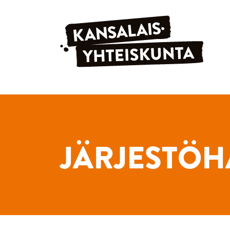
Siirry sisältöön
JÄRJESTÖH