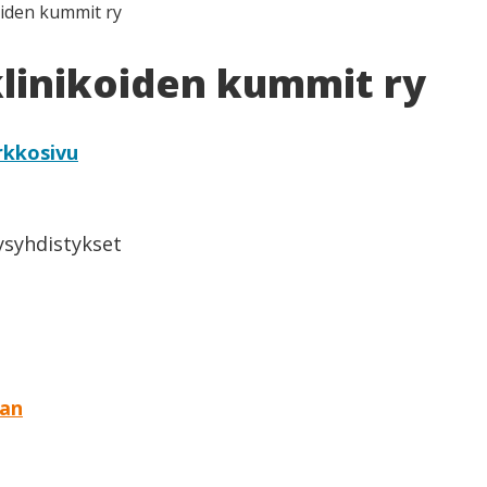
oiden kummit ry
linikoiden kummit ry
rkkosivu
eysyhdistykset
aan