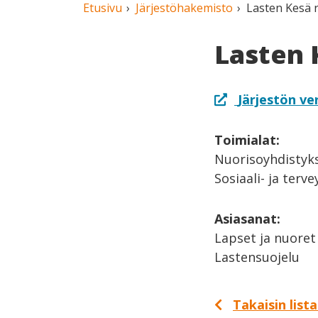
Etusivu
Järjestöhakemisto
Lasten Kesä 
Lasten 
Järjestön ve
Toimialat:
Nuorisoyhdistykse
Sosiaali- ja terv
Asiasanat:
Lapset ja nuoret
Lastensuojelu
Takaisin list