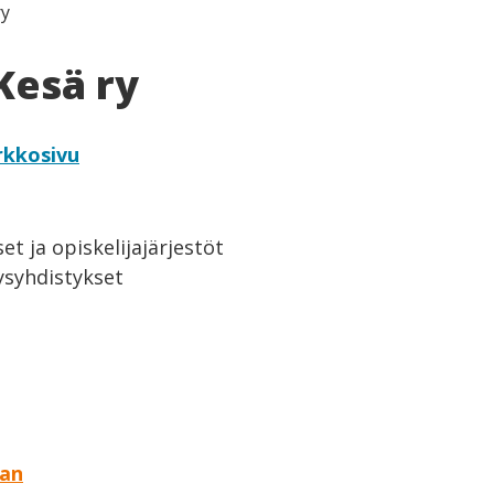
ry
Kesä ry
rkkosivu
t ja opiskelijajärjestöt
eysyhdistykset
aan