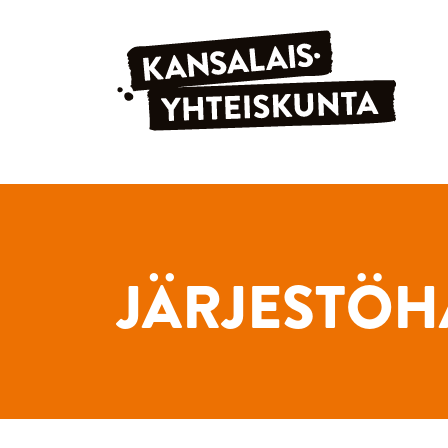
Siirry sisältöön
JÄRJESTÖH