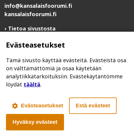
info@kansalaisfoorumi.fi
kansalaisfoorumi.fi
Tietoa sivustosta
Hyödyllisiä linkkejä
Evästeasetukset
Ilmoita järjestösi järjestöhakemistoon
Järjestötietäjä-testi
Tämä sivusto käyttää evästeitä. Evästeistä osa
Anna palautetta
on välttämättömiä ja osaa käytetään
analytiikkatarkoituksiin. Evästekäytäntömme
Saavutettavuusseloste
löydät
täältä
.
Evästekäytännöt
Civil Society
Evästeasetukset
Estä evästeet
Hyväksy evästeet
Poutapilvi web design