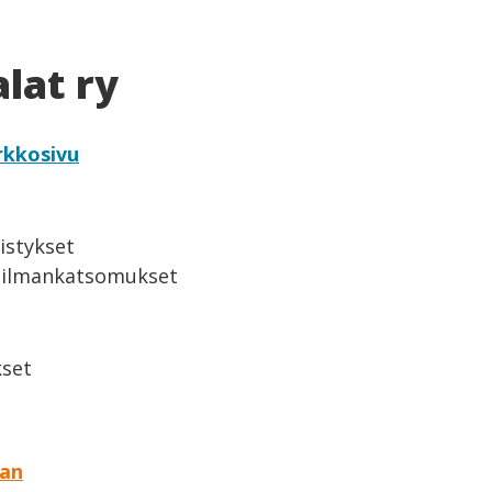
lat ry
rkkosivu
istykset
ailmankatsomukset
set
aan