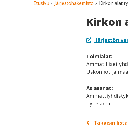
Etusivu
Järjestöhakemisto
Kirkon alat ry
Kirkon a
Järjestön ve
Toimialat:
Ammatilliset yhd
Uskonnot ja ma
Asiasanat:
Ammattiyhdistyk
Työelämä
Takaisin list