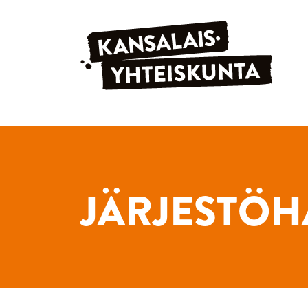
Siirry sisältöön
JÄRJESTÖH