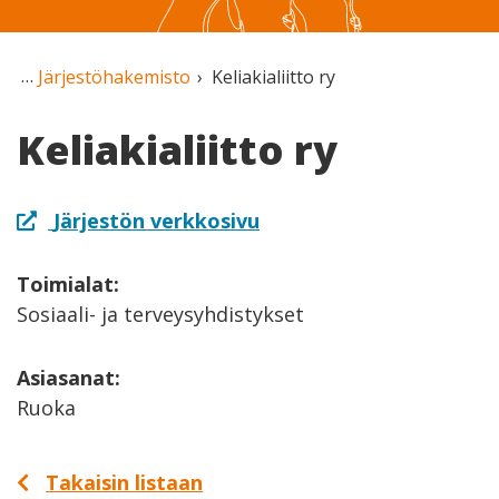
Järjestöhakemisto
Keliakialiitto ry
Keliakialiitto ry
Järjestön verkkosivu
Toimialat:
Sosiaali- ja terveysyhdistykset
Asiasanat:
Ruoka
Takaisin listaan