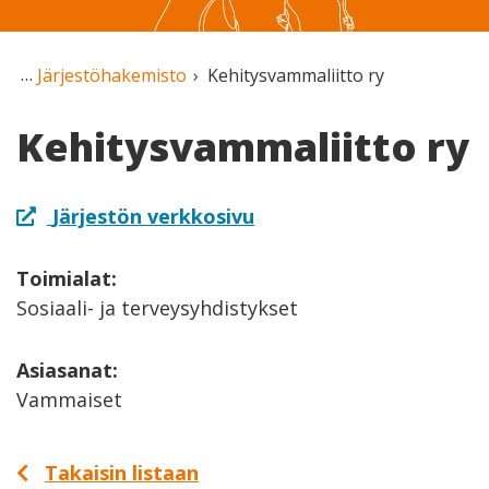
Järjestöhakemisto
Kehitysvammaliitto ry
Kehitysvammaliitto ry
Järjestön verkkosivu
Toimialat:
Sosiaali- ja terveysyhdistykset
Asiasanat:
Vammaiset
Takaisin listaan