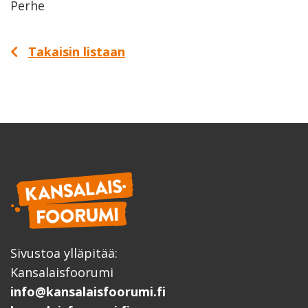
Perhe
Takaisin listaan
Sivustoa ylläpitää:
Kansalaisfoorumi
info@kansalaisfoorumi.fi