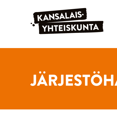
Siirry sisältöön
JÄRJESTÖH