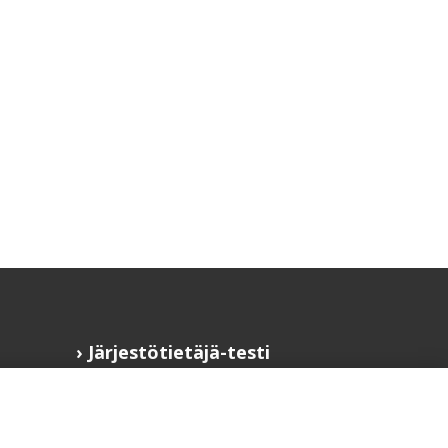
Järjestötietäjä-testi
Anna palautetta
Saavutettavuusseloste
Evästekäytännöt