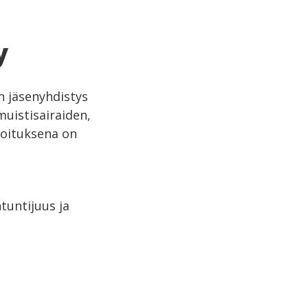
y
n jäsenyhdistys
muistisairaiden,
koituksena on
tuntijuus ja