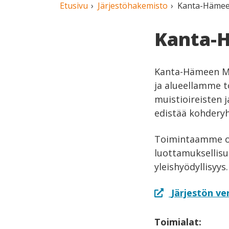
Etusivu
Järjestöhakemisto
Kanta-Hämeen
Kanta-H
Kanta-Hämeen Mui
ja alueellamme t
muistioireisten 
edistää kohderyh
Toimintaamme oh
luottamuksellisuu
yleishyödyllisyys.
Järjestön ve
Toimialat: