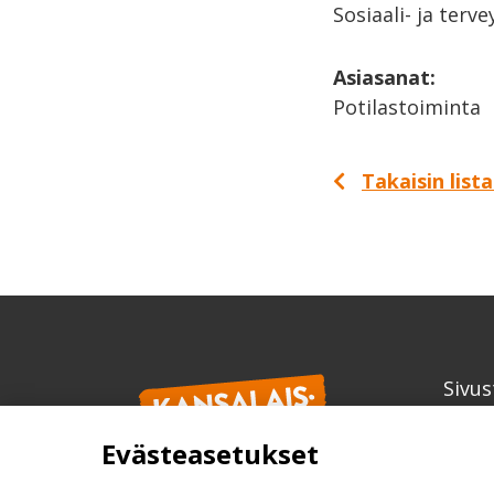
Sosiaali- ja terv
Asiasanat:
Potilastoiminta
Takaisin list
Sivus
Kans
Evästeasetukset
info
kansa