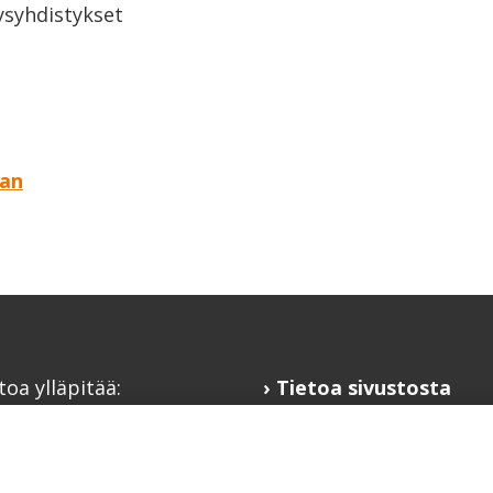
eysyhdistykset
aan
toa ylläpitää:
Tietoa sivustosta
alaisfoorumi
Hyödyllisiä linkkejä
@kansalaisfoorumi.fi
Ilmoita järjestösi
laisfoorumi.fi
järjestöhakemistoon