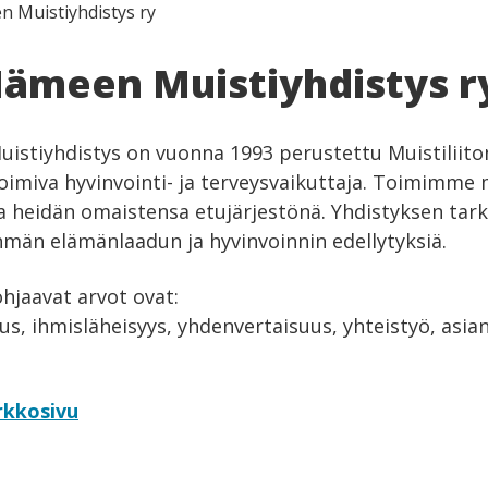
 Muistiyhdistys ry
ämeen Muistiyhdistys r
stiyhdistys on vuonna 1993 perustettu Muistiliito
oimiva hyvinvointi- ja terveysvaikuttaja. Toimimme 
ja heidän omaistensa etujärjestönä. Yhdistyksen tar
män elämänlaadun ja hyvinvoinnin edellytyksiä.
jaavat arvot ovat:
s, ihmisläheisyys, yhdenvertaisuus, yhteistyö, asian
rkkosivu