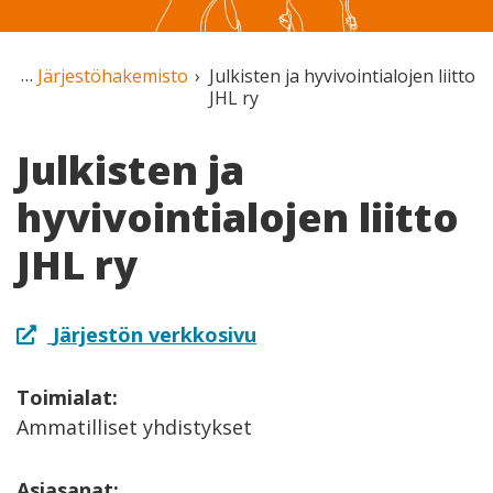
Järjestöhakemisto
Julkisten ja hyvivointialojen liitto
JHL ry
Julkisten ja
hyvivointialojen liitto
JHL ry
Järjestön verkkosivu
Toimialat:
Ammatilliset yhdistykset
Asiasanat: