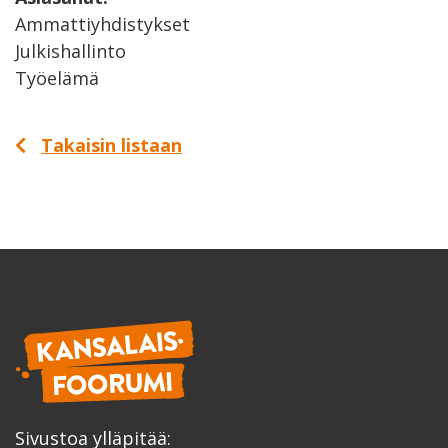
Ammattiyhdistykset
Julkishallinto
Työelämä
Takaisin listaan
Sivustoa ylläpitää: