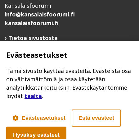
Kansalaisfoorumi
info@kansalaisfoorumi.fi
kansalaisfoorumi.fi
Tietoa sivustosta
Hyödyllisiä linkkejä
Evästeasetukset
Ilmoita järjestösi järjestöhakemistoon
Järjestötietäjä-testi
Tämä sivusto käyttää evästeitä. Evästeistä osa
Anna palautetta
on välttämättömiä ja osaa käytetään
analytiikkatarkoituksiin. Evästekäytäntömme
Saavutettavuusseloste
löydät
täältä
.
Evästekäytännöt
Civil Society
Evästeasetukset
Estä evästeet
Hyväksy evästeet