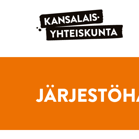
Siirry sisältöön
JÄRJESTÖH