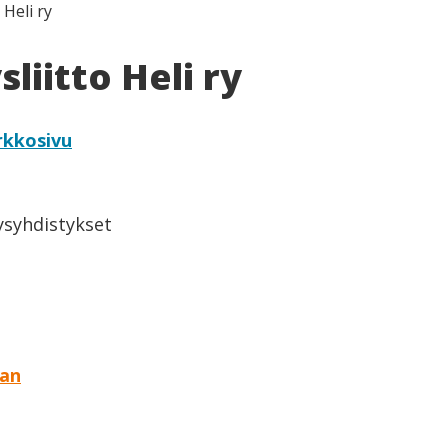
 Heli ry
liitto Heli ry
rkkosivu
eysyhdistykset
aan