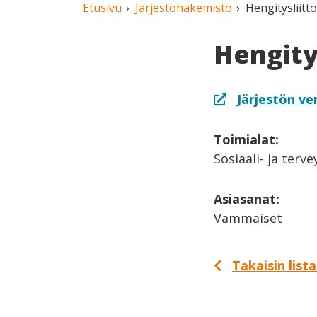
Etusivu
Järjestöhakemisto
Hengitysliitto
Hengitys
Järjestön ve
Toimialat:
Sosiaali- ja terv
Asiasanat:
Vammaiset
Takaisin list