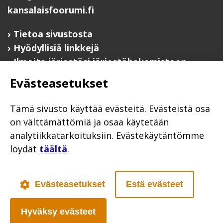
kansalaisfoorumi.fi
Tietoa sivustosta
Hyödyllisiä linkkejä
Ilmoita järjestösi järjestöhakemistoon
Evästeasetukset
Järjestötietäjä-testi
Anna palautetta
Tämä sivusto käyttää evästeitä. Evästeistä osa
Saavutettavuusseloste
on välttämättömiä ja osaa käytetään
Evästekäytännöt
analytiikkatarkoituksiin. Evästekäytäntömme
Civil Society
löydät
täältä
.
Evästeasetukset
Estä evästeet
Poutapilvi web design
Hyväksy evästeet