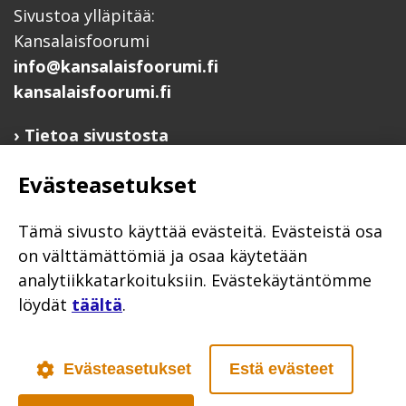
Sivustoa ylläpitää:
Kansalaisfoorumi
info@kansalaisfoorumi.fi
kansalaisfoorumi.fi
Tietoa sivustosta
Hyödyllisiä linkkejä
Evästeasetukset
Ilmoita järjestösi järjestöhakemistoon
Järjestötietäjä-testi
Tämä sivusto käyttää evästeitä. Evästeistä osa
Anna palautetta
on välttämättömiä ja osaa käytetään
analytiikkatarkoituksiin. Evästekäytäntömme
Saavutettavuusseloste
löydät
täältä
.
Evästekäytännöt
Civil Society
Evästeasetukset
Estä evästeet