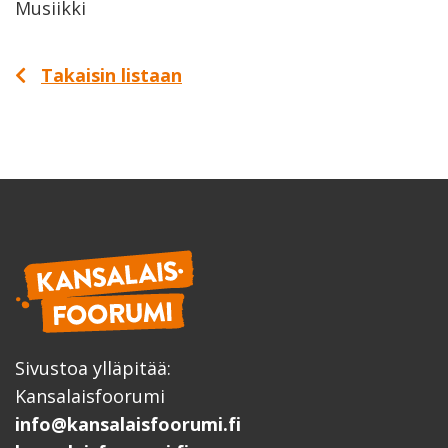
Musiikki
Takaisin listaan
Sivustoa ylläpitää:
Kansalaisfoorumi
info@kansalaisfoorumi.fi