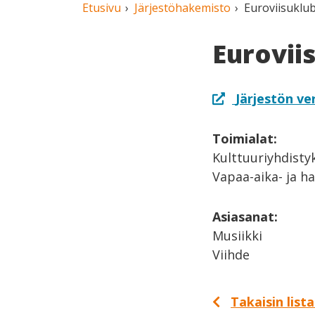
Etusivu
Järjestöhakemisto
Euroviisuklub
Eurovii
Järjestön ve
Toimialat:
Kulttuuriyhdisty
Vapaa-aika- ja h
Asiasanat:
Musiikki
Viihde
Takaisin list