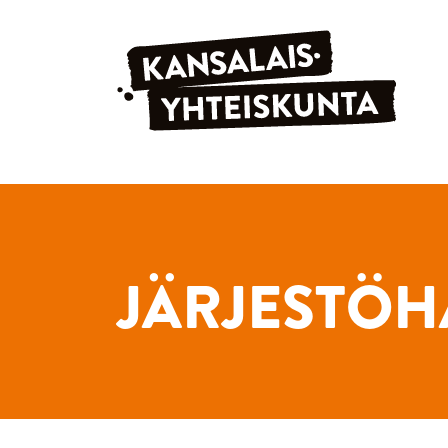
Siirry sisältöön
JÄRJESTÖH