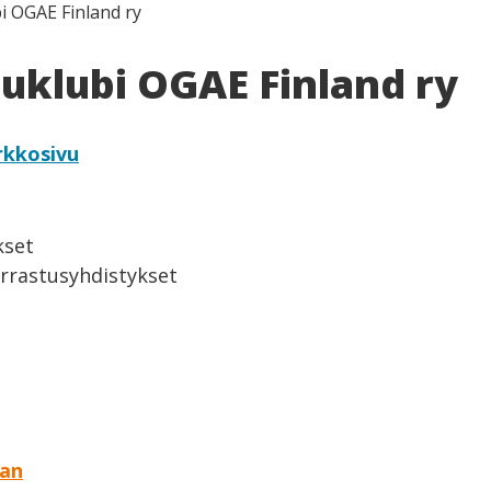
i OGAE Finland ry
suklubi OGAE Finland ry
rkkosivu
kset
arrastusyhdistykset
aan