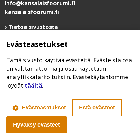
info@kansalaisfoorumi.fi
kansalaisfoorumi.fi
Tietoa sivustosta
Hyödyllisiä linkkejä
Evästeasetukset
Ilmoita järjestösi järjestöhakemistoon
Järjestötietäjä-testi
Tämä sivusto käyttää evästeitä. Evästeistä osa
Anna palautetta
on välttämättömiä ja osaa käytetään
analytiikkatarkoituksiin. Evästekäytäntömme
Saavutettavuusseloste
löydät
täältä
.
Evästekäytännöt
Civil Society
Evästeasetukset
Estä evästeet
Hyväksy evästeet
Poutapilvi web design