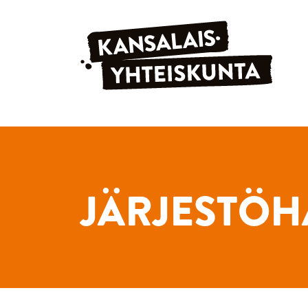
Siirry sisältöön
JÄRJESTÖH