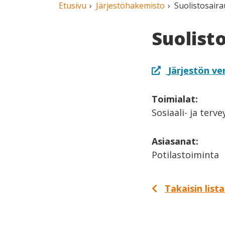
Etusivu
Järjestöhakemisto
Suolistosaira
Suolist
Järjestön ve
Toimialat:
Sosiaali- ja terv
Asiasanat:
Potilastoiminta
Takaisin list