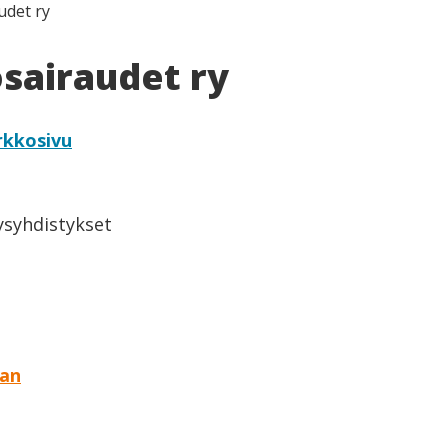
udet ry
osairaudet ry
rkkosivu
eysyhdistykset
aan