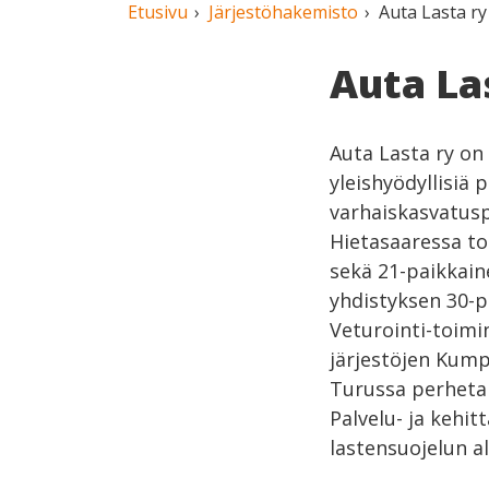
Etusivu
Järjestöhakemisto
Auta Lasta ry
Auta La
Auta Lasta ry on 
yleishyödyllisiä 
varhaiskasvatus
Hietasaaressa to
sekä 21-paikkain
yhdistyksen 30-p
Veturointi-toimin
järjestöjen Kump
Turussa perhetal
Palvelu- ja kehit
lastensuojelun a