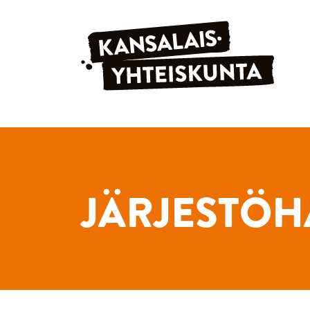
Siirry sisältöön
JÄRJESTÖH