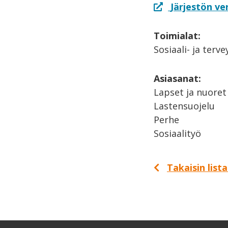
Järjestön ve
Toimialat:
Sosiaali- ja terv
Asiasanat:
Lapset ja nuoret
Lastensuojelu
Perhe
Sosiaalityö
Takaisin list