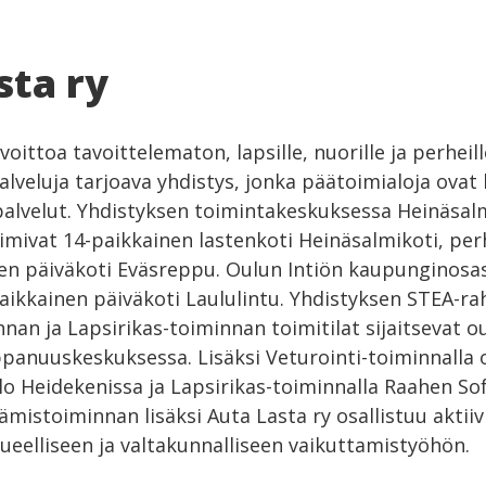
sta ry
voittoa tavoittelematon, lapsille, nuorille ja perhei
palveluja tarjoava yhdistys, jonka päätoimialoja ovat 
palvelut. Yhdistyksen toimintakeskuksessa Heinäsa
imivat 14-paikkainen lastenkoti Heinäsalmikoti, pe
en päiväkoti Eväsreppu. Oulun Intiön kaupunginosas
aikkainen päiväkoti Laululintu. Yhdistyksen STEA-ra
nan ja Lapsirikas-toiminnan toimitilat sijaitsevat o
panuuskeskuksessa. Lisäksi Veturointi-toiminnalla 
o Heidekenissa ja Lapsirikas-toiminnalla Raahen Sof
tämistoiminnan lisäksi Auta Lasta ry osallistuu aktiiv
lueelliseen ja valtakunnalliseen vaikuttamistyöhön.