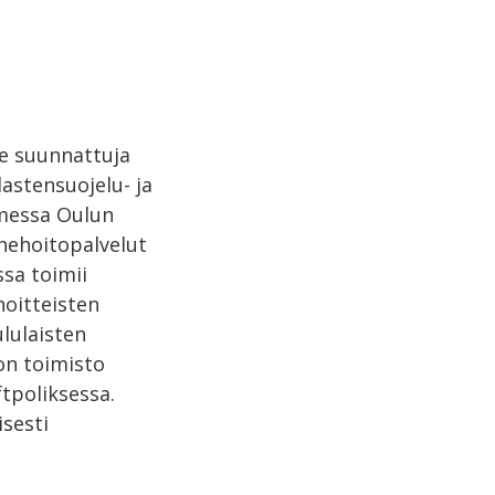
lle suunnattuja
lastensuojelu- ja
lmessa Oulun
rhehoitopalvelut
sa toimii
hoitteisten
ululaisten
on toimisto
tpoliksessa.
isesti