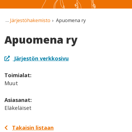
Järjestöhakemisto
Apuomena ry
Apuomena ry
Järjestön verkkosivu
Toimialat:
Muut
Asiasanat:
Eläkeläiset
Takaisin listaan