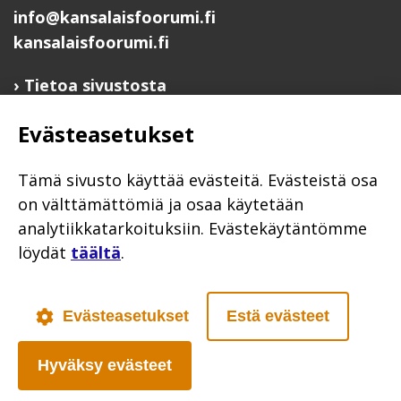
info@kansalaisfoorumi.fi
kansalaisfoorumi.fi
Tietoa sivustosta
Hyödyllisiä linkkejä
Evästeasetukset
Ilmoita järjestösi järjestöhakemistoon
Järjestötietäjä-testi
Tämä sivusto käyttää evästeitä. Evästeistä osa
Anna palautetta
on välttämättömiä ja osaa käytetään
analytiikkatarkoituksiin. Evästekäytäntömme
Saavutettavuusseloste
löydät
täältä
.
Evästekäytännöt
Civil Society
Evästeasetukset
Estä evästeet
Hyväksy evästeet
Poutapilvi web design