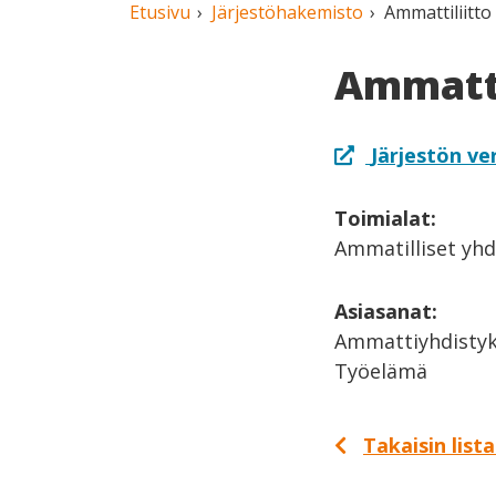
Etusivu
Järjestöhakemisto
Ammattiliitto
Ammatti
Järjestön ve
Toimialat:
Ammatilliset yhd
Asiasanat:
Ammattiyhdistyk
Työelämä
Takaisin list