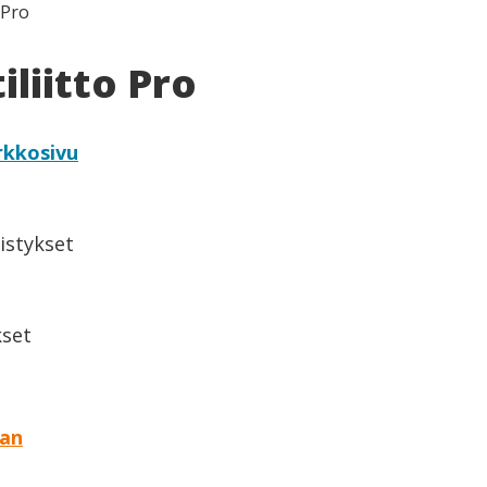
 Pro
liitto Pro
rkkosivu
istykset
set
aan