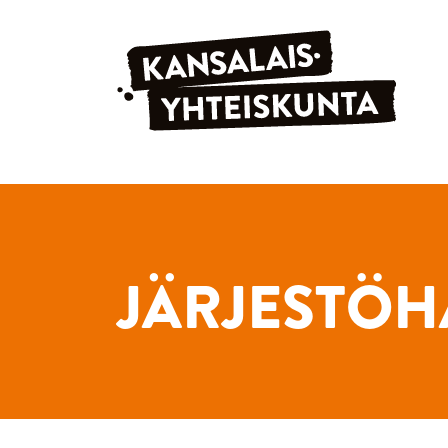
Siirry sisältöön
JÄRJESTÖH