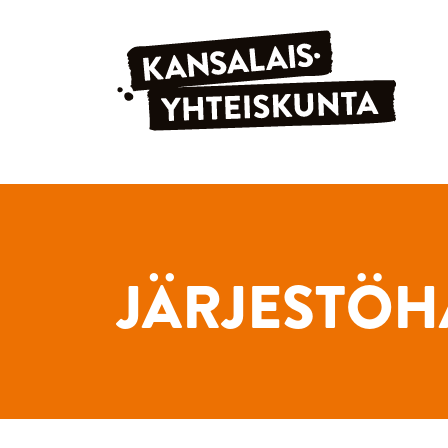
Siirry sisältöön
JÄRJESTÖH