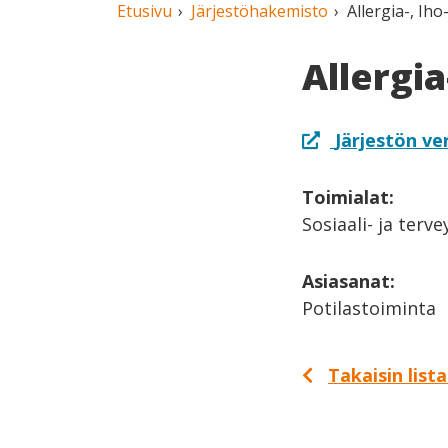
Etusivu
Järjestöhakemisto
Allergia-, Iho
Allergia
Järjestön ve
Toimialat:
Sosiaali- ja terv
Asiasanat:
Potilastoiminta
Takaisin list