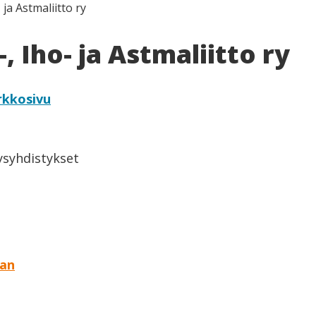
- ja Astmaliitto ry
-, Iho- ja Astmaliitto ry
rkkosivu
eysyhdistykset
aan