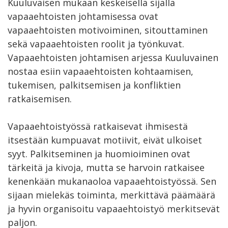
Kuuluvaisen mukaan keskeisellä sijalla
vapaaehtoisten johtamisessa ovat
vapaaehtoisten motivoiminen, sitouttaminen
sekä vapaaehtoisten roolit ja työnkuvat.
Vapaaehtoisten johtamisen arjessa Kuuluvainen
nostaa esiin vapaaehtoisten kohtaamisen,
tukemisen, palkitsemisen ja konfliktien
ratkaisemisen.
Vapaaehtoistyössä ratkaisevat ihmisestä
itsestään kumpuavat motiivit, eivät ulkoiset
syyt. Palkitseminen ja huomioiminen ovat
tärkeitä ja kivoja, mutta se harvoin ratkaisee
kenenkään mukanaoloa vapaaehtoistyössä. Sen
sijaan mielekäs toiminta, merkittävä päämäärä
ja hyvin organisoitu vapaaehtoistyö merkitsevät
paljon.