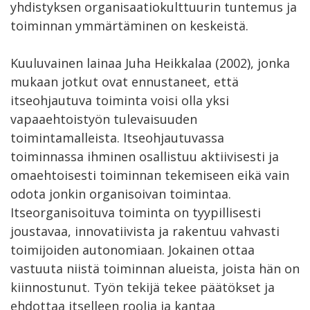
yhdistyksen organisaatiokulttuurin tuntemus ja
toiminnan ymmärtäminen on keskeistä.
Kuuluvainen lainaa Juha Heikkalaa (2002), jonka
mukaan jotkut ovat ennustaneet, että
itseohjautuva toiminta voisi olla yksi
vapaaehtoistyön tulevaisuuden
toimintamalleista. Itseohjautuvassa
toiminnassa ihminen osallistuu aktiivisesti ja
omaehtoisesti toiminnan tekemiseen eikä vain
odota jonkin organisoivan toimintaa.
Itseorganisoituva toiminta on tyypillisesti
joustavaa, innovatiivista ja rakentuu vahvasti
toimijoiden autonomiaan. Jokainen ottaa
vastuuta niistä toiminnan alueista, joista hän on
kiinnostunut. Työn tekijä tekee päätökset ja
ehdottaa itselleen roolia ja kantaa