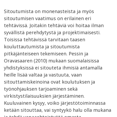
Sitoutumista on monenasteista ja myös
sitoutumisen vaatimus on erilainen eri
tehtävissä. Joitakin tehtäviä voi hoitaa ilman
syvällistä perehdytystä ja projektimaisesti.
Toisissa tehtävissä tarvitaan taasen
kouluttautumista ja sitoutumista
pitkäjänteiseen tekemiseen. Pessin ja
Oravasaaren (2010) mukaan suomalaisissa
yhdistyksissä ei sitouteta ihmisiä antamalla
heille lisää valtaa ja vastuuta, vaan
sitouttamiskeinoina ovat koulutuksen ja
työnohjauksen tarjoaminen sekä
virkistystilaisuuksien järjestäminen.
Kuuluvainen kysyy, voiko järjestötoiminnassa
ketään sitouttaa, vai syntyykö halu olla mukana
ja tehdä vapaaehtoistyötä omasta