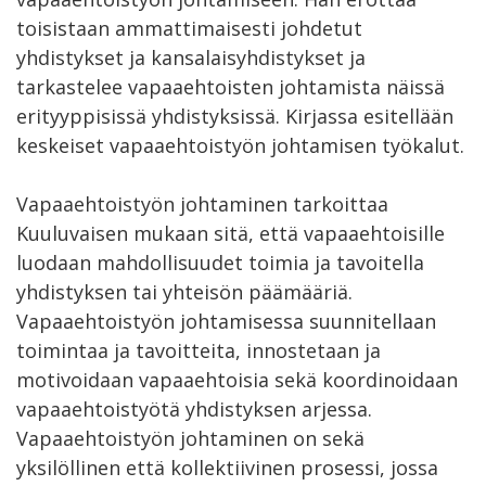
toisistaan ammattimaisesti johdetut
yhdistykset ja kansalaisyhdistykset ja
tarkastelee vapaaehtoisten johtamista näissä
erityyppisissä yhdistyksissä. Kirjassa esitellään
keskeiset vapaaehtoistyön johtamisen työkalut.
Vapaaehtoistyön johtaminen tarkoittaa
Kuuluvaisen mukaan sitä, että vapaaehtoisille
luodaan mahdollisuudet toimia ja tavoitella
yhdistyksen tai yhteisön päämääriä.
Vapaaehtoistyön johtamisessa suunnitellaan
toimintaa ja tavoitteita, innostetaan ja
motivoidaan vapaaehtoisia sekä koordinoidaan
vapaaehtoistyötä yhdistyksen arjessa.
Vapaaehtoistyön johtaminen on sekä
yksilöllinen että kollektiivinen prosessi, jossa