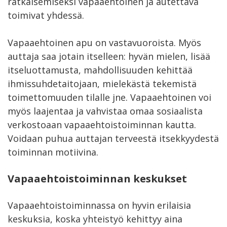
ratkaisemiseksi vapaaehtoinen ja autettava
toimivat yhdessä.
Vapaaehtoinen apu on vastavuoroista. Myös
auttaja saa jotain itselleen: hyvän mielen, lisää
itseluottamusta, mahdollisuuden kehittää
ihmissuhdetaitojaan, mielekästä tekemistä
toimettomuuden tilalle jne. Vapaaehtoinen voi
myös laajentaa ja vahvistaa omaa sosiaalista
verkostoaan vapaaehtoistoiminnan kautta.
Voidaan puhua auttajan terveestä itsekkyydestä
toiminnan motiivina.
Vapaaehtoistoiminnan keskukset
Vapaaehtoistoiminnassa on hyvin erilaisia
keskuksia, koska yhteistyö kehittyy aina