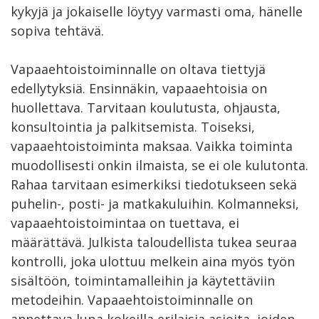
kykyjä ja jokaiselle löytyy varmasti oma, hänelle
sopiva tehtävä.
Vapaaehtoistoiminnalle on oltava tiettyjä
edellytyksiä. Ensinnäkin, vapaaehtoisia on
huollettava. Tarvitaan koulutusta, ohjausta,
konsultointia ja palkitsemista. Toiseksi,
vapaaehtoistoiminta maksaa. Vaikka toiminta
muodollisesti onkin ilmaista, se ei ole kulutonta.
Rahaa tarvitaan esimerkiksi tiedotukseen sekä
puhelin-, posti- ja matkakuluihin. Kolmanneksi,
vapaaehtoistoimintaa on tuettava, ei
määrättävä. Julkista taloudellista tukea seuraa
kontrolli, joka ulottuu melkein aina myös työn
sisältöön, toimintamalleihin ja käytettäviin
metodeihin. Vapaaehtoistoiminnalle on
annettava lupa kokeilla erilaisia asioita, joiden