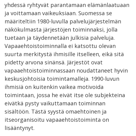
yhdessä ryhtyvät parantamaan elämänlaatuaan
ja voittamaan vaikeuksiaan. Suomessa se
määriteltiin 1980-luvulla palvelujärjestelmän
näkökulmasta järjestöjen toiminnaksi, jolla
tuetaan ja täydennetään julkisia palveluja.
Vapaaehtoistoiminnalla ei katsottu olevan
suurta merkitystä ihmisille itselleen, eikä sitä
pidetty arvona sinänsä. Järjestöt ovat
vapaaehtoistoiminnassaan noudattaneet hyvin
keskusjohtoisia toimintamalleja. 1990-luvun
ihmisiä on kuitenkin vaikea motivoida
toimintaan, jossa he eivät itse ole subjekteina
eivätkä pysty vaikuttamaan toiminnan
sisältöön. Tästä syystä omaehtoinen ja
itseorganisoitu vapaaehtoistoiminta on
lisääntynyt.