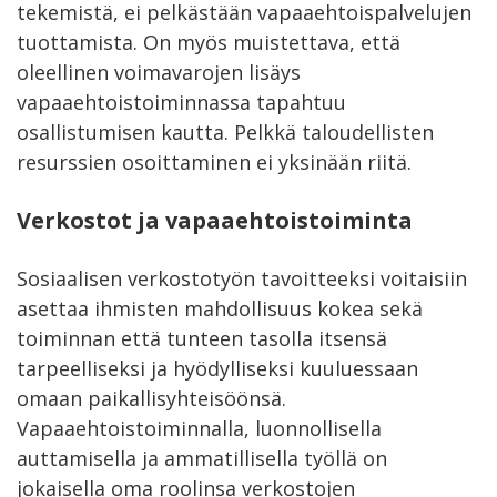
tekemistä, ei pelkästään vapaaehtoispalvelujen
tuottamista. On myös muistettava, että
oleellinen voimavarojen lisäys
vapaaehtoistoiminnassa tapahtuu
osallistumisen kautta. Pelkkä taloudellisten
resurssien osoittaminen ei yksinään riitä.
Verkostot ja vapaaehtoistoiminta
Sosiaalisen verkostotyön tavoitteeksi voitaisiin
asettaa ihmisten mahdollisuus kokea sekä
toiminnan että tunteen tasolla itsensä
tarpeelliseksi ja hyödylliseksi kuuluessaan
omaan paikallisyhteisöönsä.
Vapaaehtoistoiminnalla, luonnollisella
auttamisella ja ammatillisella työllä on
jokaisella oma roolinsa verkostojen