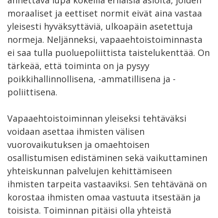
moraaliset ja eettiset normit eivät aina vastaa
yleisesti hyväksyttäviä, ulkoapäin asetettuja
normeja. Neljänneksi, vapaaehtoistoiminnasta
ei saa tulla puoluepoliittista taistelukenttää. On
tärkeää, että toiminta on ja pysyy
poikkihallinnollisena, -ammatillisena ja -
poliittisena.
Vapaaehtoistoiminnan yleiseksi tehtäväksi
voidaan asettaa ihmisten välisen
vuorovaikutuksen ja omaehtoisen
osallistumisen edistäminen sekä vaikuttaminen
yhteiskunnan palvelujen kehittämiseen
ihmisten tarpeita vastaaviksi. Sen tehtävänä on
korostaa ihmisten omaa vastuuta itsestään ja
toisista. Toiminnan pitäisi olla yhteistä