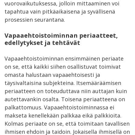
vuorovaikutuksessa, jolloin mittaaminen voi
tapahtua vain pitkäaikaisena ja syvällisenä
prosessien seurantana.
Vapaaehtoistoiminnan periaatteet,
edellytykset ja tehtävät
Vapaaehtoistoiminnan ensimmäinen periaate
on se, että kaikki siihen osallistuvat toimivat
omasta halustaan vapaaehtoisesti ja
täysivaltaisina subjekteina. Itsemääräämisen
periaatteen on toteuduttava niin auttajan kuin
autettavankin osalta. Toisena periaatteena on
palkattomuus. Vapaaehtoistoiminnassa ei
makseta kenellekään palkkaa eikä palkkioita.
Kolmas periaate on se, että toimitaan tavallisen
ihmisen ehdoin ja taidoin. Jokaisella ihmisellä on