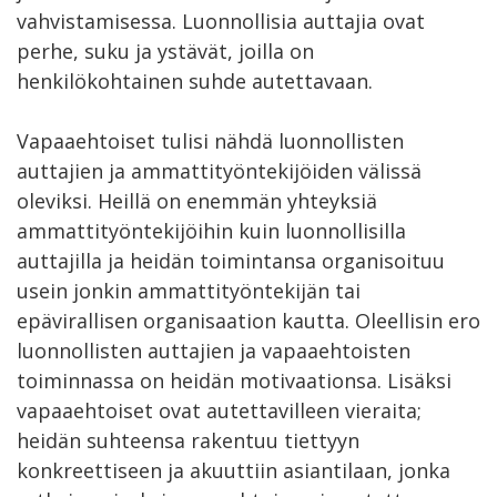
vahvistamisessa. Luonnollisia auttajia ovat
perhe, suku ja ystävät, joilla on
henkilökohtainen suhde autettavaan.
Vapaaehtoiset tulisi nähdä luonnollisten
auttajien ja ammattityöntekijöiden välissä
oleviksi. Heillä on enemmän yhteyksiä
ammattityöntekijöihin kuin luonnollisilla
auttajilla ja heidän toimintansa organisoituu
usein jonkin ammattityöntekijän tai
epävirallisen organisaation kautta. Oleellisin ero
luonnollisten auttajien ja vapaaehtoisten
toiminnassa on heidän motivaationsa. Lisäksi
vapaaehtoiset ovat autettavilleen vieraita;
heidän suhteensa rakentuu tiettyyn
konkreettiseen ja akuuttiin asiantilaan, jonka