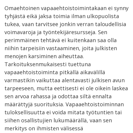
Omaehtoinen vapaaehtoistoimintakaan ei synny
tyhjästä eikä jaksa toimia ilman ulkopuolista
tukea, vaan tarvitsee jonkin verran taloudellisia
voimavaroja ja työntekijäresursseja. Sen
perimmäinen tehtävä ei kuitenkaan saa olla
niihin tarpeisiin vastaaminen, joita julkisten
menojen karsiminen aiheuttaa.
Tarkoituksenmukaisesti tuettuna
vapaaehtoistoiminta pitkällä aikavälillä
varmastikin vaikuttaa alentavasti julkisen avun
tarpeeseen, mutta eettisesti ei ole oikein laskea
sen arvoa rahassa ja odottaa siltä ennalta
määrättyjä suorituksia. Vapaaehtoistoiminnan
tuloksellisuutta ei voida mitata työtuntien tai
siihen osallistujien lukumäärällä, vaan sen
merkitys on ihmisten välisessä