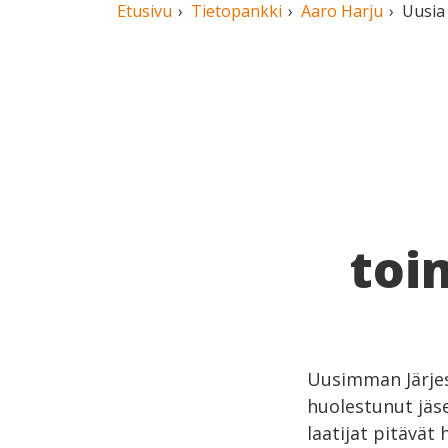
Etusivu
Tietopankki
Aaro Harju
Uusia 
toi
Uusimman Järjes
huolestunut jäs
laatijat pitävät