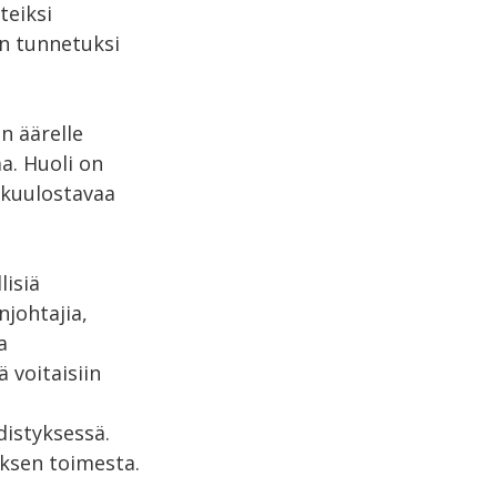
teiksi
an tunnetuksi
en äärelle
a. Huoli on
 kuulostavaa
lisiä
njohtajia,
a
 voitaisiin
distyksessä.
yksen toimesta.