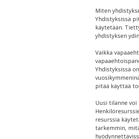
Miten yhdistyks
Yhdistyksissä pi
käytetään. Tiett
yhdistyksen ydin
Vaikka vapaaehto
vapaaehtoispano
Yhdistyksissä on
vuosikymmeninä.
pitää käyttää tod
Uusi tilanne voi
Henkilöresurssi
resurssia käytet
tarkemmin, mitä 
hyödynnettävissä