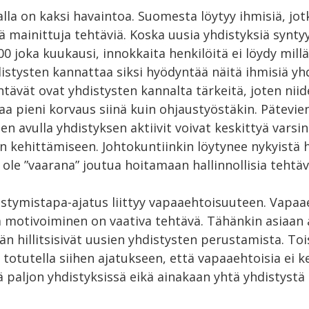
lla on kaksi havaintoa. Suomesta löytyy ihmisiä, jot
 mainittuja tehtäviä. Koska uusia yhdistyksiä synty
00 joka kuukausi, innokkaita henkilöitä ei löydy millä
distysten kannattaa siksi hyödyntää näitä ihmisiä y
ehtävät ovat yhdistysten kannalta tärkeitä, joten nii
 pieni korvaus siinä kuin ohjaustyöstäkin. Pätevien
ien avulla yhdistyksen aktiivit voivat keskittyä varsi
en kehittämiseen. Johtokuntiinkin löytynee nykyist
i ole ”vaarana” joutua hoitamaan hallinnollisia tehtäv
estymistapa-ajatus liittyy vapaaehtoisuuteen. Vapaa
 motivoiminen on vaativa tehtävä. Tähänkin asiaan a
n hillitsisivät uusien yhdistysten perustamista. To
 totutella siihen ajatukseen, että vapaaehtoisia ei k
ä paljon yhdistyksissä eikä ainakaan yhtä yhdistyst