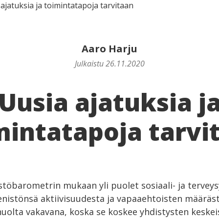
ajatuksia ja toimintatapoja tarvitaan
Aaro Harju
Julkaistu 26.11.2020
Uusia ajatuksia j
mintatapoja tarvi
töbarometrin mukaan yli puolet sosiaali- ja terveys
enistönsä aktiivisuudesta ja vapaaehtoisten määräst
 huolta vakavana, koska se koskee yhdistysten keskei