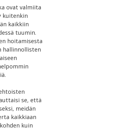
ka ovat valmiita
y kuitenkin
än kaikkiin
hdessä tuumin.
den hoitamisesta
 hallinnollisten
naiseen
ä helpommin
iä.
ehtoisten
uttaisi se, että
iseksi, meidän
erta kaikkiaan
ä kohden kuin