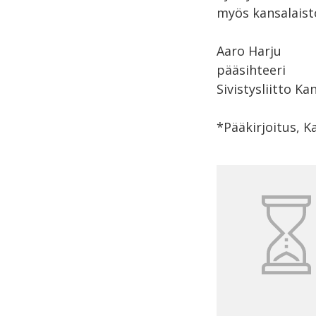
myös kansalaist
Aaro Harju
pääsihteeri
Sivistysliitto 
*Pääkirjoitus, K