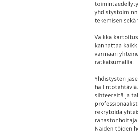
toimintaedellyty
yhdistystoiminn
tekemisen sekä 
Vaikka kartoitus
kannattaa kaikk
varmaan yhteine
ratkaisumallia.
Yhdistysten jäse
hallintotehtäviä
sihteereitä ja ta
professionaalist
rekrytoida yhteis
rahastonhoitaja
Näiden töiden ho