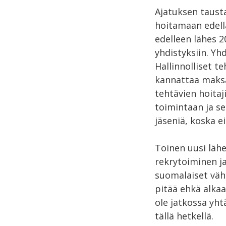
Ajatuksen tausta
hoitamaan edellä
edelleen lähes 2
yhdistyksiin. Yh
Hallinnolliset t
kannattaa maksaa
tehtävien hoitaj
toimintaan ja s
jäseniä, koska e
Toinen uusi läh
rekrytoiminen ja
suomalaiset vähä
pitää ehkä alkaa
ole jatkossa yht
tällä hetkellä.