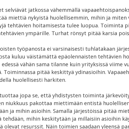
et selviävät jatkossa vähemmällä vapaaehtoispanoks
tää miettiä nykyistä huolellisemmin, mihin ja miten
yjä tehtävien hoitamisesta tulee luopua. Toiminta p
tehtävien ympärille. Turhat rönsyt pitää karsia pois
isten työpanosta ei varsinaisesti tuhlatakaan järje
sta kuluu väistämättä epäolennaisten tehtävien ho
 edessä vähän sama tilanne kuin yrityksissä viime vu
 Toiminnassa pitää keskittyä ydinasioihin. Vapaaeh
ella huolellisesti harkiten.
 tuottaa jopa se, että yhdistysten toiminta järkevöit
en niukkuus pakottaa miettimään entistä huolellis
ään ja mihin asioihin. Samalla järjestöissä pitää mie
tehdään, mihin keskitytään ja millaisiin asioihin k
 olevat resurssit. Näin toimien saadaan yleensä par