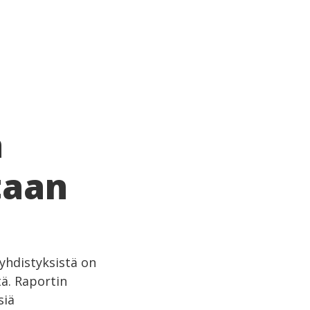
a
taan
yhdistyksistä on
ä. Raportin
siä