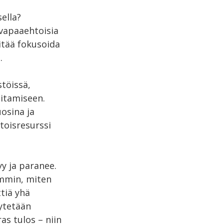
ella?
 vapaaehtoisia
itää fokusoida
.
stöissä,
itamiseen.
osina ja
toisresurssi
yy ja paranee.
emmin, miten
ttiä yhä
äytetään
as tulos – niin