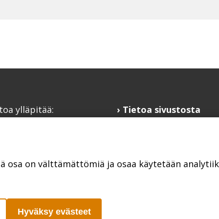
toa ylläpitää:
Tietoa sivustosta
alaisfoorumi
Hyödyllisiä linkkejä
@kansalaisfoorumi.fi
Ilmoita järjestösi
laisfoorumi.fi
järjestöhakemistoon
tä osa on välttämättömiä ja osaa käytetään analyti
Hyväksy evästeet