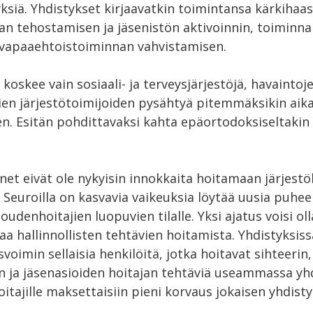
ksiä. Yhdistykset kirjaavatkin toimintansa kärkihaas
an tehostamisen ja jäsenistön aktivoinnin, toiminn
vapaaehtoistoiminnan vahvistamisen.
 koskee vain sosiaali- ja terveysjärjestöjä, havaintoj
ien järjestötoimijoiden pysähtyä pitemmäksikin aika
n. Esitän pohdittavaksi kahta epäortodoksiseltakin
net eivät ole nykyisin innokkaita hoitamaan järjestöl
. Seuroilla on kasvavia vaikeuksia löytää uusia puhee
loudenhoitajien luopuvien tilalle. Yksi ajatus voisi oll
aa hallinnollisten tehtävien hoitamista. Yhdistyksissä
voimin sellaisia henkilöitä, jotka hoitavat sihteerin,
n ja jäsenasioiden hoitajan tehtäviä useammassa yh
itajille maksettaisiin pieni korvaus jokaisen yhdist