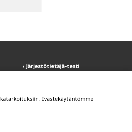
Järjestötietäjä-testi
Anna palautetta
Saavutettavuusseloste
Evästekäytännöt
ikkatarkoituksiin. Evästekäytäntömme
Civil Society