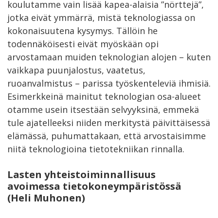
koulutamme vain lisää kapea-alaisia ”nörttejä”,
jotka eivät ymmärrä, mistä teknologiassa on
kokonaisuutena kysymys. Tällöin he
todennäköisesti eivät myöskään opi
arvostamaan muiden teknologian alojen – kuten
vaikkapa puunjalostus, vaatetus,
ruoanvalmistus – parissa työskenteleviä ihmisiä.
Esimerkkeinä mainitut teknologian osa-alueet
otamme usein itsestään selvyyksinä, emmekä
tule ajatelleeksi niiden merkitystä päivittäisessä
elämässä, puhumattakaan, että arvostaisimme
niitä teknologioina tietotekniikan rinnalla.
Lasten yhteistoiminnallisuus
avoimessa tietokoneympäristössä
(Heli Muhonen)