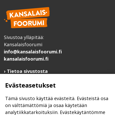
Sivustoa ylläpitää:
Kansalaisfoorumi
info@kansalaisfoorumi.fi
kansalaisfoorumi.fi
Tietoa sivustosta
Hyödyllisiä linkkejä
Evästeasetukset
Ilmoita järjestösi järjestöhakemistoon
Järjestötietäjä-testi
Tämä sivusto käyttää evästeitä. Evästeistä osa
Anna palautetta
on välttämättömiä ja osaa käytetään
analytiikkatarkoituksiin. Evästekäytäntömme
Saavutettavuusseloste