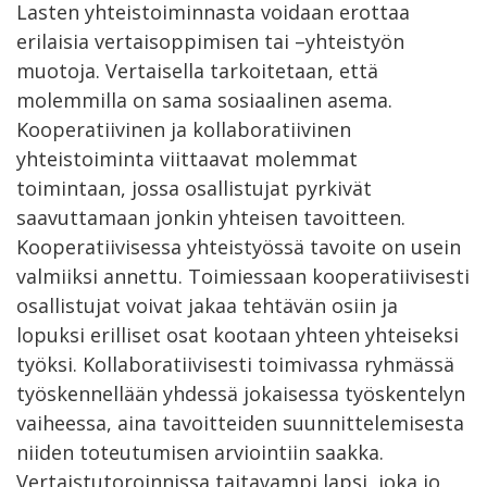
Lasten yhteistoiminnasta voidaan erottaa
erilaisia vertaisoppimisen tai –yhteistyön
muotoja. Vertaisella tarkoitetaan, että
molemmilla on sama sosiaalinen asema.
Kooperatiivinen ja kollaboratiivinen
yhteistoiminta viittaavat molemmat
toimintaan, jossa osallistujat pyrkivät
saavuttamaan jonkin yhteisen tavoitteen.
Kooperatiivisessa yhteistyössä tavoite on usein
valmiiksi annettu. Toimiessaan kooperatiivisesti
osallistujat voivat jakaa tehtävän osiin ja
lopuksi erilliset osat kootaan yhteen yhteiseksi
työksi. Kollaboratiivisesti toimivassa ryhmässä
työskennellään yhdessä jokaisessa työskentelyn
vaiheessa, aina tavoitteiden suunnittelemisesta
niiden toteutumisen arviointiin saakka.
Vertaistutoroinnissa taitavampi lapsi, joka jo