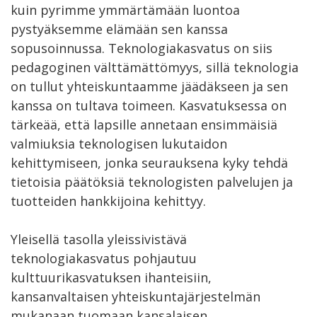
kuin pyrimme ymmärtämään luontoa
pystyäksemme elämään sen kanssa
sopusoinnussa. Teknologiakasvatus on siis
pedagoginen välttämättömyys, sillä teknologia
on tullut yhteiskuntaamme jäädäkseen ja sen
kanssa on tultava toimeen. Kasvatuksessa on
tärkeää, että lapsille annetaan ensimmäisiä
valmiuksia teknologisen lukutaidon
kehittymiseen, jonka seurauksena kyky tehdä
tietoisia päätöksiä teknologisten palvelujen ja
tuotteiden hankkijoina kehittyy.
Yleisellä tasolla yleissivistävä
teknologiakasvatus pohjautuu
kulttuurikasvatuksen ihanteisiin,
kansanvaltaisen yhteiskuntajärjestelmän
mukanaan tuomaan kansalaisen