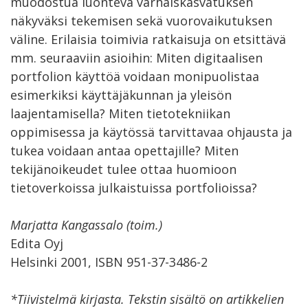
muodostua luonteva varhaiskasvatuksen
näkyväksi tekemisen sekä vuorovaikutuksen
väline. Erilaisia toimivia ratkaisuja on etsittävä
mm. seuraaviin asioihin: Miten digitaalisen
portfolion käyttöä voidaan monipuolistaa
esimerkiksi käyttäjäkunnan ja yleisön
laajentamisella? Miten tietotekniikan
oppimisessa ja käytössä tarvittavaa ohjausta ja
tukea voidaan antaa opettajille? Miten
tekijänoikeudet tulee ottaa huomioon
tietoverkoissa julkaistuissa portfolioissa?
Marjatta Kangassalo (toim.)
Edita Oyj
Helsinki 2001, ISBN 951-37-3486-2
*Tiivistelmä kirjasta. Tekstin sisältö on artikkelien