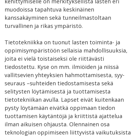
kehittymiselle on merkityksellistä lasten eri
muodoissa tapahtuva keskinäinen
kanssakäyminen sekä tunneilmastoltaan
turvallinen ja rikas ympäristö.
Tietotekniikka on tuonut lasten toiminta- ja
oppimisympäristöön sellaisia mahdollisuuksia,
joita ei vielä toistaiseksi ole riittävästi
tiedostettu. Kyse on mm. ilmiöiden ja niissä
vallitsevien yhteyksien hahmottamisesta, syy-
seuraus –suhteiden tiedostamisesta sekä
selitysten löytämisestä ja tuottamisesta
tietotekniikan avulla. Lapset eivät kuitenkaan
pysty löytämään eivätkä oppimaan tiedon
tuottamisen käytäntöjä ja kriittistä ajattelua
ilman aikuisen ohjausta. Olennainen osa
teknologian oppimiseen liittyvistä vaikutuksista