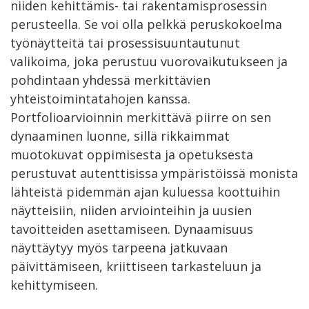
niiden kehittämis- tai rakentamisprosessin
perusteella. Se voi olla pelkkä peruskokoelma
työnäytteitä tai prosessisuuntautunut
valikoima, joka perustuu vuorovaikutukseen ja
pohdintaan yhdessä merkittävien
yhteistoimintatahojen kanssa.
Portfolioarvioinnin merkittävä piirre on sen
dynaaminen luonne, sillä rikkaimmat
muotokuvat oppimisesta ja opetuksesta
perustuvat autenttisissa ympäristöissä monista
lähteistä pidemmän ajan kuluessa koottuihin
näytteisiin, niiden arviointeihin ja uusien
tavoitteiden asettamiseen. Dynaamisuus
näyttäytyy myös tarpeena jatkuvaan
päivittämiseen, kriittiseen tarkasteluun ja
kehittymiseen.