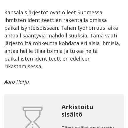
Kansalaisjärjestöt ovat olleet Suomessa
ihmisten identiteettien rakentajia omissa
paikallisyhteisöissään. Tähän työhön uusi aika
antaa lisääntyviä mahdollisuuksia. Tämä vaatii
järjestöiltä rohkeutta kohdata erilaisia ihmisiä,
antaa heille tilaa toimia ja tukea heitä
paikallisten identiteettien edelleen
rikastamisessa.
Aaro Harju
Arkistoitu
sisältö
Tämä sisältö on siirretty