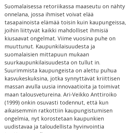
Suomalaisessa retoriikassa maaseutu on nähty
onnelana, jossa ihmiset voivat elää
tasapainoista elämää toisin kuin kaupungeissa,
joihin liittyvät kaikki mahdolliset ihmisiä
kiusaavat ongelmat. Viime vuosina puhe on
muuttunut. Kaupunkilaisuudesta ja
suomalaisien mittapuun mukaan
suurkaupunkilaisuudesta on tullut in.
Suurimmista kaupungeista on alettu puhua
kasvukeskuksina, jotka synnyttävät kriittisen
massan avulla uusia innovaatioita ja toimivat
maan talousvetureina. Ari-Veikko Anttiroiko
(1999) onkin osuvasti todennut, että kun
aikaisemmin ratkottiin kaupungistumisen
ongelmia, nyt korostetaan kaupunkien
uudistavaa ja taloudellista hyvinvointia