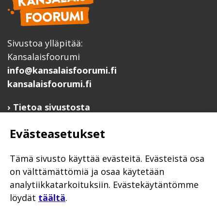
Sivustoa ylläpitää:
Kansalaisfoorumi
info@kansalaisfoorumi.fi
kansalaisfoorumi.fi
Tietoa sivustosta
Hyödyllisiä linkkejä
Evästeasetukset
Ilmoita järjestösi järjestöhakemistoon
Järjestötietäjä-testi
Tämä sivusto käyttää evästeitä. Evästeistä osa
Anna palautetta
on välttämättömiä ja osaa käytetään
analytiikkatarkoituksiin. Evästekäytäntömme
Saavutettavuusseloste
löydät
täältä
.
Evästekäytännöt
Civil Society