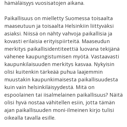
hämäläisyys vuosisatojen aikana.
Paikallisuus on mielletty Suomessa toisaalta
maaseutuun ja toisaalta Helsinkiin liittyväksi
asiaksi. Niissä on nähty vahvoja paikallisia ja
kovasti erilaisia erityispiirteitä. Maaseudun
merkitys paikallisidentiteettiä luovana tekijänä
vähenee kaupungistumisen myötä. Vastaavasti
kaupunkilaisuuden merkitys kasvaa. Nykyisin
olisi kuitenkin tärkeää puhua laajemmin
muustakin kaupunkimaisesta paikallisuudesta
kuin vain helsinkiläisyydestä. Mitä on
espoolainen tai iisalmelainen paikallisuus? Näitä
olisi hyvä nostaa vähitellen esiin, jotta tämän
ajan paikallisuuden moni-ilmeinen kirjo tulisi
oikealla tavalla esille.