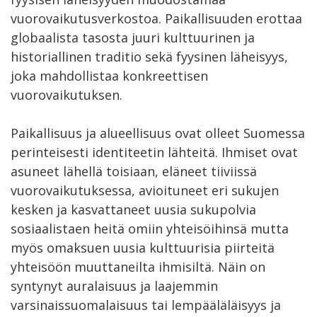
vuorovaikutusverkostoa. Paikallisuuden erottaa
globaalista tasosta juuri kulttuurinen ja
historiallinen traditio sekä fyysinen läheisyys,
joka mahdollistaa konkreettisen
vuorovaikutuksen.
Paikallisuus ja alueellisuus ovat olleet Suomessa
perinteisesti identiteetin lähteitä. Ihmiset ovat
asuneet lähellä toisiaan, eläneet tiiviissä
vuorovaikutuksessa, avioituneet eri sukujen
kesken ja kasvattaneet uusia sukupolvia
sosiaalistaen heitä omiin yhteisöihinsä mutta
myös omaksuen uusia kulttuurisia piirteitä
yhteisöön muuttaneilta ihmisiltä. Näin on
syntynyt auralaisuus ja laajemmin
varsinaissuomalaisuus tai lempääläläisyys ja