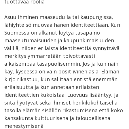
tuottavaa roolia
Asuu ihminen maaseudulla tai kaupungissa,
lähiyhteisö muovaa hänen identiteettiään. Kun
Suomessa on alkanut löytyä tasapaino
maaseutumaisuuden ja kaupunkimaisuuden
välillä, niiden erilaista identiteettiä synnyttävä
merkitys ymmärretään toivottavasti
aikaisempaa tasapuolisemmin. Jos ja kun näin
käy, kyseessä on vain positiivinen asia. Elämän
kirjo rikastuu, kun sallitaan entistä enemmän
erilaisuutta ja kun annetaan erilaisten
identiteettien kukoistaa. Luovuus lisääntyy, ja
siitä hyötyvät sekä ihmiset henkilökohtaisella
tasolla elämän sisällön rikastumisena että koko
kansakunta kulttuurisena ja taloudellisena
menestymisenä.