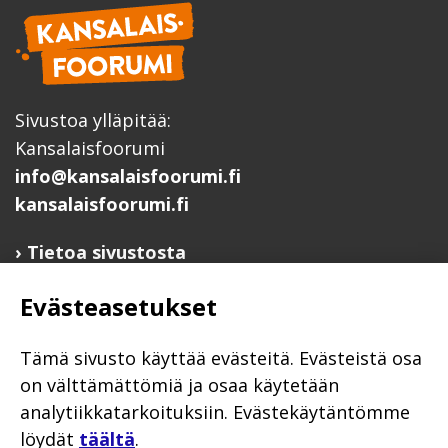
Sivustoa ylläpitää:
Kansalaisfoorumi
info@kansalaisfoorumi.fi
kansalaisfoorumi.fi
Tietoa sivustosta
Hyödyllisiä linkkejä
Evästeasetukset
Ilmoita järjestösi järjestöhakemistoon
Järjestötietäjä-testi
Tämä sivusto käyttää evästeitä. Evästeistä osa
Anna palautetta
on välttämättömiä ja osaa käytetään
analytiikkatarkoituksiin. Evästekäytäntömme
Saavutettavuusseloste
löydät
täältä
.
Evästekäytännöt