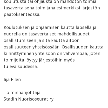
koulutusta tai ohjausta on mahdoton toimia
tasavertaisena toimijana esimerkiksi järjestön
päätöksenteossa.
Koulutuksen ja ohjaamisen kautta lapsella ja
nuorella on tasavertaiset mahdollisuudet
osallistumiseen ja sitä kautta aitoon
osallisuuteen yhteisössään. Osallisuuden kautta
kiinnittyminen yhteisöön on vahvempaa, joten
toimijoita löytyy järjestöihin myös
tulevaisuudessa.
Iija Filén
Toiminnanjohtaja
Stadin Nuorisoseurat ry