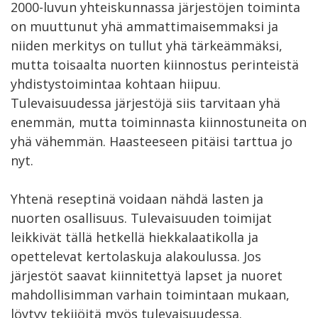
2000-luvun yhteiskunnassa järjestöjen toiminta
on muuttunut yhä ammattimaisemmaksi ja
niiden merkitys on tullut yhä tärkeämmäksi,
mutta toisaalta nuorten kiinnostus perinteistä
yhdistystoimintaa kohtaan hiipuu.
Tulevaisuudessa järjestöjä siis tarvitaan yhä
enemmän, mutta toiminnasta kiinnostuneita on
yhä vähemmän. Haasteeseen pitäisi tarttua jo
nyt.
Yhtenä reseptinä voidaan nähdä lasten ja
nuorten osallisuus. Tulevaisuuden toimijat
leikkivät tällä hetkellä hiekkalaatikolla ja
opettelevat kertolaskuja alakoulussa. Jos
järjestöt saavat kiinnitettyä lapset ja nuoret
mahdollisimman varhain toimintaan mukaan,
löytyy tekijöitä myös tulevaisuudessa.