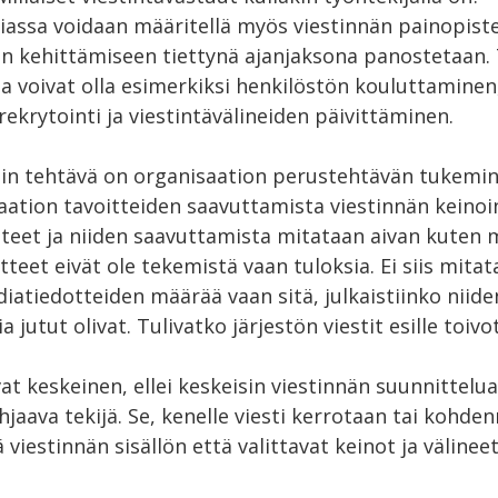
iassa voidaan määritellä myös viestinnän painopiste
en kehittämiseen tiettynä ajanjaksona panostetaan. T
a voivat olla esimerkiksi henkilöstön kouluttaminen
ekrytointi ja viestintävälineiden päivittäminen.
ein tehtävä on organisaation perustehtävän tukemine
ation tavoitteiden saavuttamista viestinnän keinoin
tteet ja niiden saavuttamista mitataan aivan kuten
tteet eivät ole tekemistä vaan tuloksia. Ei siis mitat
iatiedotteiden määrää vaan sitä, julkaistiinko niide
ia jutut olivat. Tulivatko järjestön viestit esille toivo
 keskeinen, ellei keskeisin viestinnän suunnittelua
jaava tekijä. Se, kenelle viesti kerrotaan tai kohde
viestinnän sisällön että valittavat keinot ja välineet