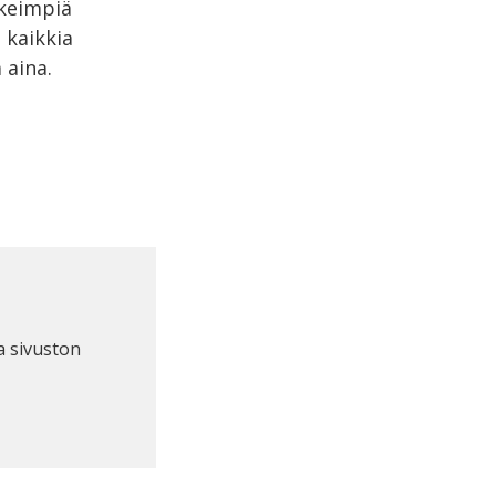
rkeimpiä
 kaikkia
 aina.
a sivuston