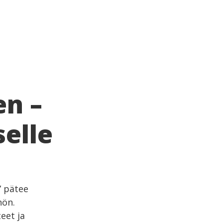
n –
selle
” pätee
hön.
eet ja