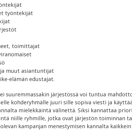
öntekijät
t työntekijät
kijat
rjestöt
eet, toimittajat
 viranomaiset
isö
 ja muut asiantuntijat
liike-elämän edustajat.
sei suuremmassakin järjestössä voi tuntua mahdott
elle kohderyhmälle juuri sille sopiva viesti ja käyttä
alta mielekkäintä välinettä. Siksi kannattaa priori
ntä niille ryhmille, jotka ovat järjestön toiminnan ta
olevan kampanjan menestymisen kannalta kaikkein 