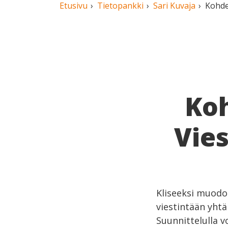
Etusivu
Tietopankki
Sari Kuvaja
Kohde
Ko
Vies
Kliseeksi muodo
viestintään yht
Suunnittelulla v