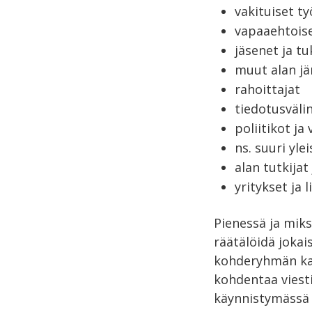
vakituiset ty
vapaaehtoise
jäsenet ja tu
muut alan jä
rahoittajat
tiedotusvälin
poliitikot ja
ns. suuri yle
alan tutkijat
yritykset ja 
Pienessä ja mik
räätälöidä jokais
kohderyhmän kann
kohdentaa viesti
käynnistymässä 