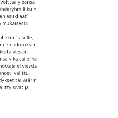
avoittaa yleensä
kohderyhmiä kuin
een asukkaat”.
 mukaisesti.
llekin toiselle,
yhmien odotuksiin
ikuta viestin
nsä vika tai erhe
nottaja ei viestiä
nosti valittu.
dykset tai väärin
littyisivät ja