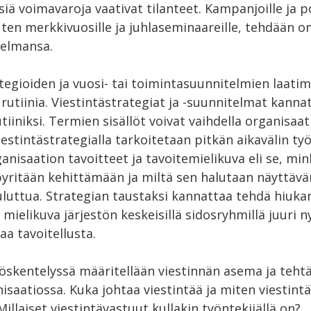
siä voimavaroja vaativat tilanteet. Kampanjoille ja po
ten merkkivuosille ja juhlaseminaareille, tehdään 
telmansa.
ategioiden ja vuosi- tai toimintasuunnitelmien laati
 rutiinia. Viestintästrategiat ja -suunnitelmat kan
tiiniksi. Termien sisällöt voivat vaihdella organisaat
estintästrategialla tarkoitetaan pitkän aikavälin työ
anisaation tavoitteet ja tavoitemielikuva eli se, min
pyritään kehittämään ja miltä sen halutaan näyttävä
luttua. Strategian taustaksi kannattaa tehdä hiukan
 mielikuva järjestön keskeisillä sidosryhmillä juuri n
aa tavoitellusta.
öskentelyssä määritellään viestinnän asema ja tehtä
isaatiossa. Kuka johtaa viestintää ja miten viestin
illaiset viestintävastuut kullakin työntekijällä on?