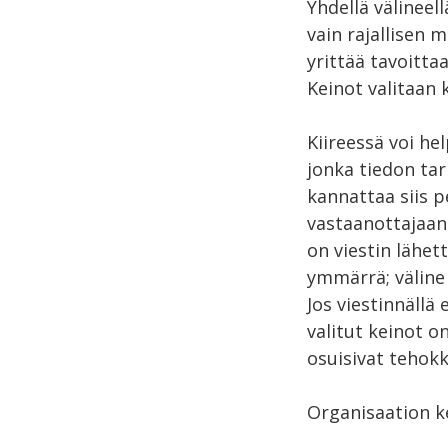
Yhdellä välineell
vain rajallisen
yrittää tavoitta
Keinot valitaan
Kiireessä voi hel
jonka tiedon tar
kannattaa siis pe
vastaanottajaan 
on viestin lähett
ymmärrä; väline 
Jos viestinnällä
valitut keinot on
osuisivat tehok
Organisaation k