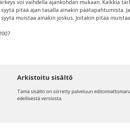
rkeys voi vaihdella ajankohdan mukaan. Kaikkia tä
yytä pitää ajan tasalla ainakin päätapahtumista. Ja
yytä muistaa ainakin joskus. Joitakin pitää muistaa
.2007
Arkistoitu sisältö
Tämä sisältö on siirretty palveluun editoimattoman
edellisestä versiosta.