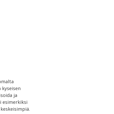
omalta
ä kyseisen
soida ja
i esimerkiksi
keskeisimpiä.