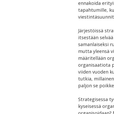
ennakoida erityi
tapahtumille, ku
viestintäsuunni
Järjestöissä str
itsestään selvää
samanlaiseksi ru
mutta yleensä vi
määritellään org
organisaatiota 
viiden vuoden ku
tutkia, millainen
paljon se poikke
Strategisessa ty
kyseisessä organ
organisoidaan? M