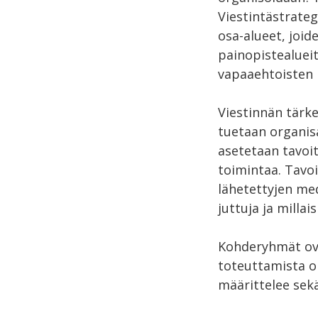
Viestintästrateg
osa-alueet, joid
painopistealueit
vapaaehtoisten r
Viestinnän tärk
tuetaan organisa
asetetaan tavoi
toimintaa. Tavoi
lähetettyjen med
juttuja ja millais
Kohderyhmät ovat
toteuttamista oh
määrittelee sekä 