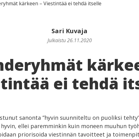
ryhmät kärkeen – Viestintää ei tehdä itselle
Sari Kuvaja
Julkaistu 26.11.2020
hderyhmät kärkee
tintää ei tehdä it
stunut sanonta ”hyvin suunniteltu on puoliksi tehty
ä hyvin, ellei paremminkin kuin moneen muuhun työ
oidaan priorisoida viestinnän tavoitteet ja toimenpit