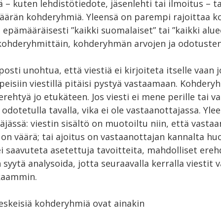
ä – kuten lehdistötiedote, jäsenlehti tai ilmoitus – t
 määrän kohderyhmiä. Yleensä on parempi rajoittaa 
a epämääräisesti ”kaikki suomalaiset” tai ”kaikki alu
 kohderyhmittäin, kohderyhmän arvojen ja odotusten
posti unohtua, että viestiä ei kirjoiteta itselle vaan jo
peisiin viestillä pitäisi pystyä vastaamaan. Kohder
rehtyä jo etukäteen. Jos viesti ei mene perille tai va
odotetulla tavalla, vika ei ole vastaanottajassa. Ylee
äjässä: viestin sisältö on muotoiltu niin, että vastaa
on väärä; tai ajoitus on vastaanottajan kannalta huo
 ei saavuteta asetettuja tavoitteita, mahdolliset ereh
 syytä analysoida, jotta seuraavalla kerralla viestit vä
kaammin.
eskeisiä kohderyhmiä ovat ainakin