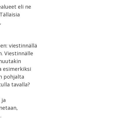
alueet eli ne
ällaisia
,
n: viestinnällä
. Viestinnälle
 muutakin
a esimerkiksi
n pohjalta
tulla tavalla?
 ja
nnetaan,
.