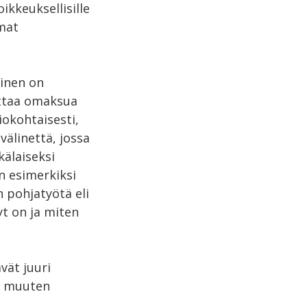
ikkeuksellisille
omat
minen on
nattaa omaksua
iokohtaisesti,
välinettä, jossa
kälaiseksi
n esimerkiksi
 pohjatyötä eli
yt on ja miten
vät juuri
tä muuten