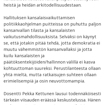
heistä ja heidän arkitodellisuudestaan.
Hallituksen kansalaisvaikuttamisen
politiikkaohjelman puitteissa on puhuttu paljon
kansanvallan tilasta ja kansalaisten
vaikutusmahdollisuuksista. Selväksi on käynyt
se, että jotakin pitää tehdä, jotta demokratia ei
muutu vähemmistön kansanvallaksi ja jotta
kuilu kansalaisten ja
päätöksentekijöiden/hallinnon välillä ei kasva
kohtuuttoman suureksi. Perustilanteesta ollaan
yhtä mieltä, mutta ratkaisujen suhteen ollaan
erimielisempiä ja osin neuvottomampia.
Dosentti Pekka Kettunen lausui todennäköisesti
tärkeän viisauden eräässä keskustelussa. Hänen