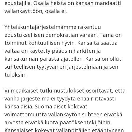
edustajilla. Osalla heistä on kansan mandaatti
vallankäyttöön, osalla ei.
Yhteiskuntajärjestelmämme rakentuu
edustuksellisen demokratian varaan. Tämä on
toiminut kohtuullisen hyvin. Kansalta saatua
valtaa on käytetty pääosin harkiten ja
kansakunnan parasta ajatellen. Kansa on ollut
suhteellisen tyytyväinen järjestelmään ja sen
tuloksiin.
Viimeaikaiset tutkimustulokset osoittavat, että
vanha järjestelmä ei tyydytä enää riittävästi
kansalaisia. Suomalaiset kokevat
voimattomuutta vallankäytön suhteen eivätkä
arvosta eivätkä luota päätöksentekijöihin.
Kansalaiset kokevat vallanpitäjien etääntyneen