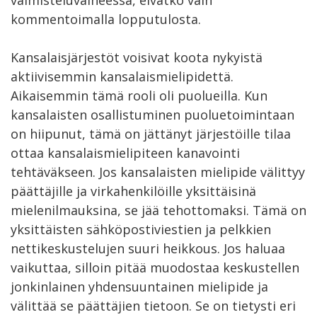
kommentoimalla lopputulosta.
Kansalaisjärjestöt voisivat koota nykyistä
aktiivisemmin kansalaismielipidettä.
Aikaisemmin tämä rooli oli puolueilla. Kun
kansalaisten osallistuminen puoluetoimintaan
on hiipunut, tämä on jättänyt järjestöille tilaa
ottaa kansalaismielipiteen kanavointi
tehtäväkseen. Jos kansalaisten mielipide välittyy
päättäjille ja virkahenkilöille yksittäisinä
mielenilmauksina, se jää tehottomaksi. Tämä on
yksittäisten sähköpostiviestien ja pelkkien
nettikeskustelujen suuri heikkous. Jos haluaa
vaikuttaa, silloin pitää muodostaa keskustellen
jonkinlainen yhdensuuntainen mielipide ja
välittää se päättäjien tietoon. Se on tietysti eri