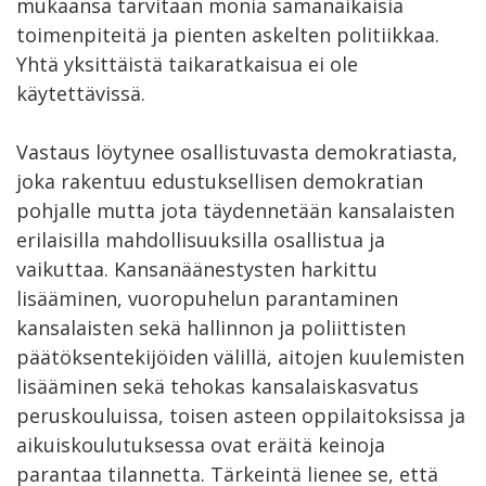
mukaansa tarvitaan monia samanaikaisia
toimenpiteitä ja pienten askelten politiikkaa.
Yhtä yksittäistä taikaratkaisua ei ole
käytettävissä.
Vastaus löytynee osallistuvasta demokratiasta,
joka rakentuu edustuksellisen demokratian
pohjalle mutta jota täydennetään kansalaisten
erilaisilla mahdollisuuksilla osallistua ja
vaikuttaa. Kansanäänestysten harkittu
lisääminen, vuoropuhelun parantaminen
kansalaisten sekä hallinnon ja poliittisten
päätöksentekijöiden välillä, aitojen kuulemisten
lisääminen sekä tehokas kansalaiskasvatus
peruskouluissa, toisen asteen oppilaitoksissa ja
aikuiskoulutuksessa ovat eräitä keinoja
parantaa tilannetta. Tärkeintä lienee se, että