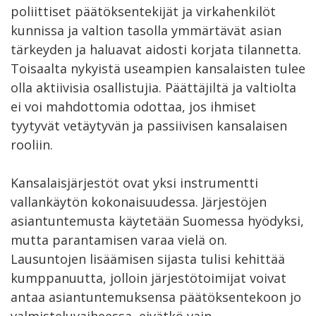
poliittiset päätöksentekijät ja virkahenkilöt
kunnissa ja valtion tasolla ymmärtävät asian
tärkeyden ja haluavat aidosti korjata tilannetta.
Toisaalta nykyistä useampien kansalaisten tulee
olla aktiivisia osallistujia. Päättäjiltä ja valtiolta
ei voi mahdottomia odottaa, jos ihmiset
tyytyvät vetäytyvän ja passiivisen kansalaisen
rooliin.
Kansalaisjärjestöt ovat yksi instrumentti
vallankäytön kokonaisuudessa. Järjestöjen
asiantuntemusta käytetään Suomessa hyödyksi,
mutta parantamisen varaa vielä on.
Lausuntojen lisäämisen sijasta tulisi kehittää
kumppanuutta, jolloin järjestötoimijat voivat
antaa asiantuntemuksensa päätöksentekoon jo
valmisteluvaiheessa, eivätkö vain