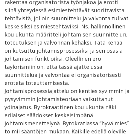
rakentaa organisatorista työnjakoa ja erotti
siinä yhteydessä esimiestehtävät suorittavista
tehtävistä, jolloin suunnittelu ja valvonta tulivat
keskeisiksi esimiestehtäviksi. Ns. hallinnollinen
koulukunta määritteli johtamisen suunnittelun,
toteutuksen ja valvonnan kehäksi. Tätä kehää
on kutsuttu johtamisprosessiksi ja sen osasia
johtamisen funktioiksi. Oleellinen ero
taylorismiin on, että tässä ajattelussa
suunnittelua ja valvontaa ei organisatorisesti
eroteta toteuttamisesta.
Johtamisprosessiajattelu on kenties syvimmin ja
pysyvimmin johtamisteoriaan vaikuttanut
ydinajatus. Byrokraattinen koulukunta näki
erilaiset säädökset keskeisimpänä
johtamismenettelynä. Byrokratiassa ”hyvä mies”
toimii sääntöjen mukaan. Kaikille edellä oleville