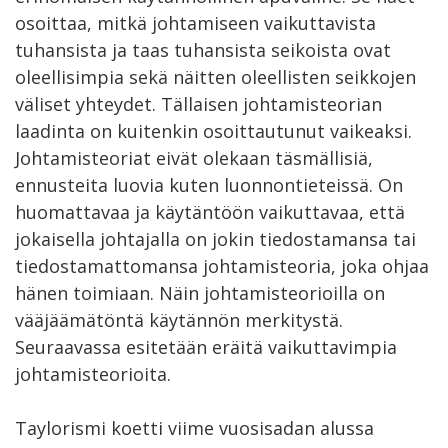
osoittaa, mitkä johtamiseen vaikuttavista
tuhansista ja taas tuhansista seikoista ovat
oleellisimpia sekä näitten oleellisten seikkojen
väliset yhteydet. Tällaisen johtamisteorian
laadinta on kuitenkin osoittautunut vaikeaksi.
Johtamisteoriat eivät olekaan täsmällisiä,
ennusteita luovia kuten luonnontieteissä. On
huomattavaa ja käytäntöön vaikuttavaa, että
jokaisella johtajalla on jokin tiedostamansa tai
tiedostamattomansa johtamisteoria, joka ohjaa
hänen toimiaan. Näin johtamisteorioilla on
vääjäämätöntä käytännön merkitystä.
Seuraavassa esitetään eräitä vaikuttavimpia
johtamisteorioita.
Taylorismi koetti viime vuosisadan alussa