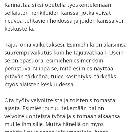
Kannattaa siksi opetella työskentelemään
sellaisten henkilöiden kanssa, jotka voivat
neuvoa tehtävien hoidossa ja joiden kanssa voi
keskustella.
Tajua oma vaikutuksesi. Esimiehillä on alaisiinsa
suurempi vaikutus kuin he tajuavatkaan. Usein
se on epäsuora, esimiehen esimerkkiin
perustuva. Niinpä se, mitä esimies näyttää
pitävän tärkeänä, tulee käsitetyksi tärkeäksi
myös alaisten keskuudessa.
Ota hyöty velvoitteista ja toisten sitomasta
ajasta. Esimies joutuu tekemään paljon
velvoiteluonteista työtä ja sitomaan aikaansa
muille ihmisille. Mutta hänellä on myös
mahdollisuus saada informaatiota, luoda