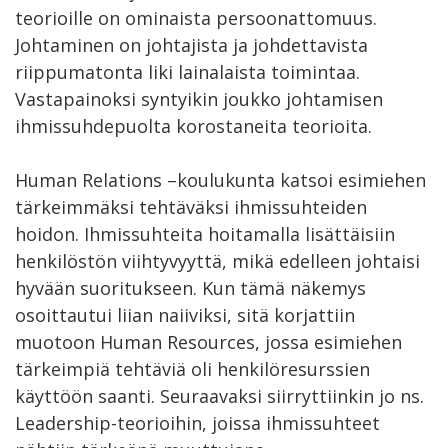
teorioille on ominaista persoonattomuus.
Johtaminen on johtajista ja johdettavista
riippumatonta liki lainalaista toimintaa.
Vastapainoksi syntyikin joukko johtamisen
ihmissuhdepuolta korostaneita teorioita.
Human Relations –koulukunta katsoi esimiehen
tärkeimmäksi tehtäväksi ihmissuhteiden
hoidon. Ihmissuhteita hoitamalla lisättäisiin
henkilöstön viihtyvyyttä, mikä edelleen johtaisi
hyvään suoritukseen. Kun tämä näkemys
osoittautui liian naiiviksi, sitä korjattiin
muotoon Human Resources, jossa esimiehen
tärkeimpiä tehtäviä oli henkilöresurssien
käyttöön saanti. Seuraavaksi siirryttiinkin jo ns.
Leadership-teorioihin, joissa ihmissuhteet