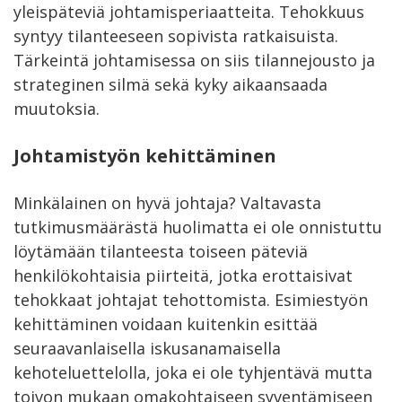
yleispäteviä johtamisperiaatteita. Tehokkuus
syntyy tilanteeseen sopivista ratkaisuista.
Tärkeintä johtamisessa on siis tilannejousto ja
strateginen silmä sekä kyky aikaansaada
muutoksia.
Johtamistyön kehittäminen
Minkälainen on hyvä johtaja? Valtavasta
tutkimusmäärästä huolimatta ei ole onnistuttu
löytämään tilanteesta toiseen päteviä
henkilökohtaisia piirteitä, jotka erottaisivat
tehokkaat johtajat tehottomista. Esimiestyön
kehittäminen voidaan kuitenkin esittää
seuraavanlaisella iskusanamaisella
kehoteluettelolla, joka ei ole tyhjentävä mutta
toivon mukaan omakohtaiseen syventämiseen