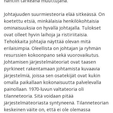
nähtiin tärkeänä muuttujana.
Johtajuuden suurmiesteoria elää sitkeässä. On
koetettu etsiä, minkälaisia henkilökohtaisia
ominaisuuksia on hyvällä johtajalla. Tulokset
ovat olleet hyvin laihoja ja ristiriitaisia.
Tehokkaita johtajia näyttää olevan mitä
erilaisimpia. Oleellista on johtajan ja ryhmän
resurssien kokoonpano sekä vuorovaikutus.
Johtamisen järjestelmäteoriat ovat taasen
pyrkineet rakentamaan johtamista kuvaavia
järjestelmiä, joissa sen osatekijät ovat kukin
omalla paikallaan kokonaisuutta palvelevalla
painollaan. 1970-luvun valtateoria oli
tilanneteoria. Sitä voidaan pitää
järjestelmäteoriasta syntyneenä. Tilanneteorian
keskeinen väite on, että ei ole olemassa