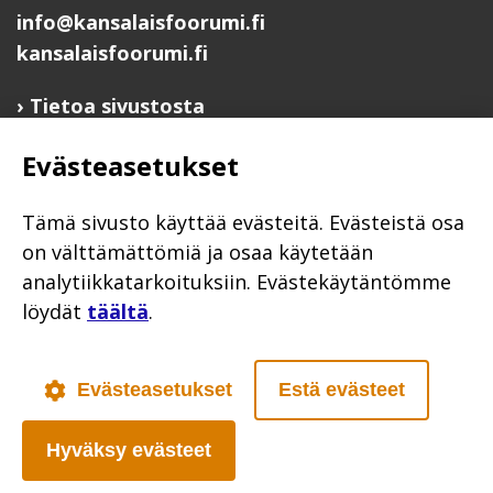
info@kansalaisfoorumi.fi
kansalaisfoorumi.fi
Tietoa sivustosta
Hyödyllisiä linkkejä
Evästeasetukset
Ilmoita järjestösi järjestöhakemistoon
Järjestötietäjä-testi
Tämä sivusto käyttää evästeitä. Evästeistä osa
Anna palautetta
on välttämättömiä ja osaa käytetään
analytiikkatarkoituksiin. Evästekäytäntömme
Saavutettavuusseloste
löydät
täältä
.
Evästekäytännöt
Civil Society
Evästeasetukset
Estä evästeet
Hyväksy evästeet
Poutapilvi web design