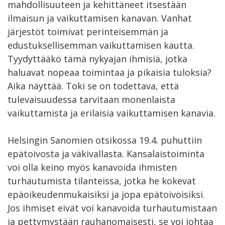
mahdollisuuteen ja kehittäneet itsestään
ilmaisun ja vaikuttamisen kanavan. Vanhat
järjestöt toimivat perinteisemmän ja
edustuksellisemman vaikuttamisen kautta.
Tyydyttääkö tämä nykyajan ihmisiä, jotka
haluavat nopeaa toimintaa ja pikaisia tuloksia?
Aika näyttää. Toki se on todettava, että
tulevaisuudessa tarvitaan monenlaista
vaikuttamista ja erilaisia vaikuttamisen kanavia.
Helsingin Sanomien otsikossa 19.4. puhuttiin
epätoivosta ja väkivallasta. Kansalaistoiminta
voi olla keino myös kanavoida ihmisten
turhautumista tilanteissa, jotka he kokevat
epäoikeudenmukaisiksi ja jopa epätoivoisiksi.
Jos ihmiset eivät voi kanavoida turhautumistaan
ja pettymystään rauhanomaisesti, se voi johtaa