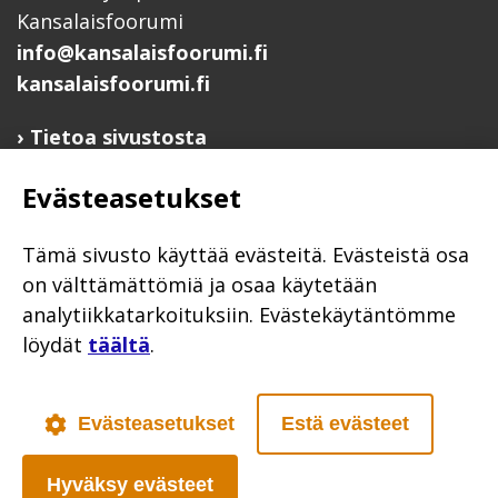
Kansalaisfoorumi
info@kansalaisfoorumi.fi
kansalaisfoorumi.fi
Tietoa sivustosta
Hyödyllisiä linkkejä
Evästeasetukset
Ilmoita järjestösi järjestöhakemistoon
Järjestötietäjä-testi
Tämä sivusto käyttää evästeitä. Evästeistä osa
Anna palautetta
on välttämättömiä ja osaa käytetään
analytiikkatarkoituksiin. Evästekäytäntömme
Saavutettavuusseloste
löydät
täältä
.
Evästekäytännöt
Civil Society
Evästeasetukset
Estä evästeet
Hyväksy evästeet