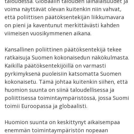
taloudessa. Globaalin talouden lainalaisuudet ja
voima näyttävät olevan kuitenkin niin vahvat,
että poliittisen päätöksentekijän liikkumavara
on pieni ja kaventunut merkittävästi kahden
viimeisen vuosikymmenen aikana.
Kansallinen poliittinen päätöksentekijä tekee
ratkaisuja Suomen kokonaisedun näkökulmasta.
Kaikilla päätöksentekijöillä on varmasti
pyrkimyksenä puoleisiin katsomatta Suomen
kokonaisetu. Tämä johtaa kuitenkin siihen, että
huomion suunta on siinä taloudellisessa ja
poliittisessa toimintaympäristössä, jossa Suomi
toimii Euroopassa ja globaalisti.
Huomion suunta on keskittynyt aikaisempaa
enemmän toimintaympäristön nopeaan