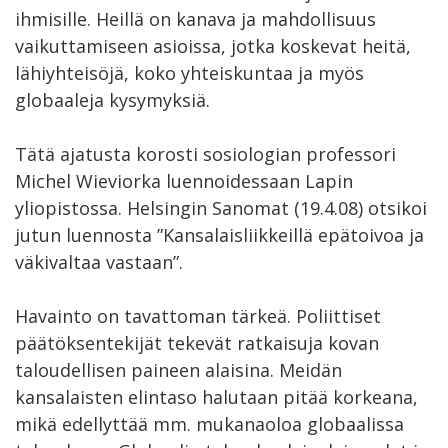
ihmisille. Heillä on kanava ja mahdollisuus
vaikuttamiseen asioissa, jotka koskevat heitä,
lähiyhteisöjä, koko yhteiskuntaa ja myös
globaaleja kysymyksiä.
Tätä ajatusta korosti sosiologian professori
Michel Wieviorka luennoidessaan Lapin
yliopistossa. Helsingin Sanomat (19.4.08) otsikoi
jutun luennosta ”Kansalaisliikkeillä epätoivoa ja
väkivaltaa vastaan”.
Havainto on tavattoman tärkeä. Poliittiset
päätöksentekijät tekevät ratkaisuja kovan
taloudellisen paineen alaisina. Meidän
kansalaisten elintaso halutaan pitää korkeana,
mikä edellyttää mm. mukanaoloa globaalissa