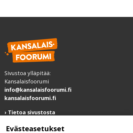
Sivustoa ylläpitää:
Kansalaisfoorumi
info@kansalaisfoorumi.fi
kansalaisfoorumi.fi
Tietoa sivustosta
Hyödyllisiä linkkejä
Evästeasetukset
Ilmoita järjestösi järjestöhakemistoon