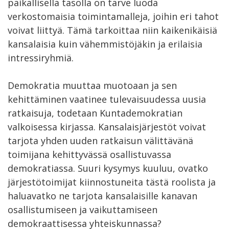
paikallisella tasolla on tarve luoda
verkostomaisia toimintamalleja, joihin eri tahot
voivat liittyä. Tämä tarkoittaa niin kaikenikäisiä
kansalaisia kuin vähemmistöjäkin ja erilaisia
intressiryhmiä.
Demokratia muuttaa muotoaan ja sen
kehittäminen vaatinee tulevaisuudessa uusia
ratkaisuja, todetaan Kuntademokratian
valkoisessa kirjassa. Kansalaisjärjestöt voivat
tarjota yhden uuden ratkaisun välittävänä
toimijana kehittyvässä osallistuvassa
demokratiassa. Suuri kysymys kuuluu, ovatko
järjestötoimijat kiinnostuneita tästä roolista ja
haluavatko ne tarjota kansalaisille kanavan
osallistumiseen ja vaikuttamiseen
demokraattisessa yhteiskunnassa?