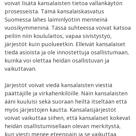
voivat lisätä kansalaisten tietoa vallankäytön
prosesseista. Tämä kansalaiskasvatus
Suomessa lähes laiminlyötiin menneinä
vuosikymmeninä. Tässä suhteessa voivat katsoa
peiliin niin koululaitos, vapaa sivistystyö,
järjestöt kuin puolueetkin. Elleivät kansalaiset
tiedä asioista ja ole innostettuja osallistumaan,
kuinka voi olettaa heidän osallistuvan ja
vaikuttavan.
Järjestöt voivat viedä kansalaisten viestiä
päättäjille ja virkahenkilöille. Näin kansalaisten
ääni kuuluisi sekä suoraan heiltä itseltään että
myös järjestöjen kautta. Kansalaisjärjestöt
voivat vaikuttaa siihen, että kansalaiset kokevat
heidän osallistumisellaan olevan merkitystä,
kun viesti menee eteenpäin ja se vaikuttaa.