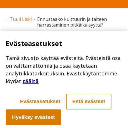
Tuuli Liski
Ennustaako kulttuurin ja taiteen
harrastaminen pitkäikäisyyttä?
Evästeasetukset
Tuuli Liski
Tämä sivusto käyttää evästeitä. Evästeistä osa
Julkaistu 11.11.2020
on välttämättömiä ja osaa käytetään
Ennustaako kulttuurin
analytiikkatarkoituksiin. Evästekäytäntömme
löydät
täältä
.
ja taiteen
harrastaminen
Evästeasetukset
Estä evästeet
pitkäikäisyyttä?
Hyväksy evästeet