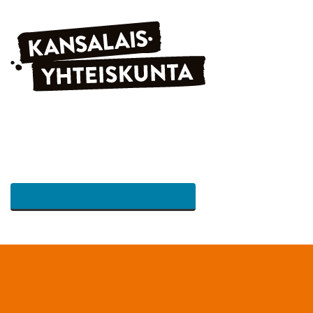
Siirry sisältöön
VERKKOLEHTI
JÄRJESTÖHAKEMISTO
HAKU
RAHOITUSHAKEMISTO
TIETOPANKKI
KÄYTETTÄVYYSVINKKEJÄ
TIETOPANKKI